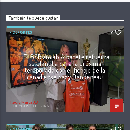
También te puede gustar
+ DEPORTES
0
El BSR amiab Albacete refuerza
su plantilla para la próxima
temporada con el fichaje de la
canadiense Kady Dandeneau
Radio Marca AB
3 DE AGOSTO DE 2026
+ DEPORTES
0