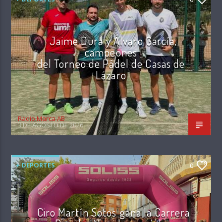
Jaime Dura y Álvaro García,
campeones
del Torneo de Pádel de Casas de
Lázaro
Radio Marca AB
3 DE AGOSTO DE 2026
+ DEPORTES
0
Ciro Martín Sotos gana la Carrera