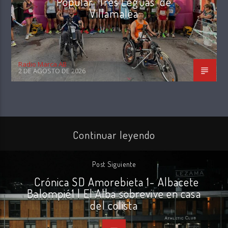
Popular ‘Tres Leguas’ de
Villamalea
Radio Marca AB
2 DE AGOSTO DE 2026
Continuar leyendo
Post Siguiente
Crónica SD Amorebieta 1- Albacete
Balompié1 | El Alba sobrevive en casa
del colista