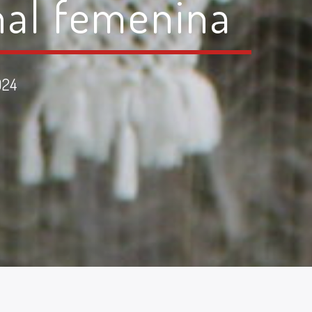
nal femenina
024