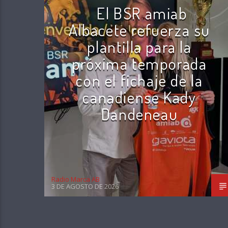
El BSR amiab
Albacete refuerza su
plantilla para la
próxima temporada
con el fichaje de la
canadiense Kady
Dandeneau
Radio Marca AB
3 DE AGOSTO DE 2026