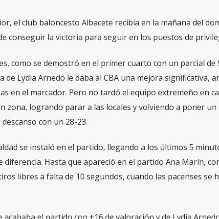
ior, el club baloncesto Albacete recibía en la mañana del do
de conseguir la victoria para seguir en los puestos de privile
ntes, como se demostró en el primer cuarto con un parcial de 
ta de Lydia Arnedo le daba al CBA una mejora significativa, 
ñas en el marcador. Pero no tardó el equipo extremeño en c
n zona, logrando parar a las locales y volviendo a poner un
 descanso con un 28-23.
ualdad se instaló en el partido, llegando a los últimos 5 minut
 diferencia. Hasta que apareció en el partido Ana Marín, co
tiros libres a falta de 10 segundos, cuando las pacenses se 
 acababa el partido con +16 de valoración y de Lydia Arnedo