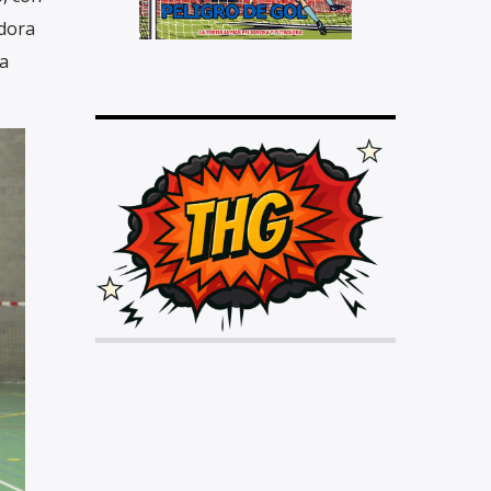
adora
a