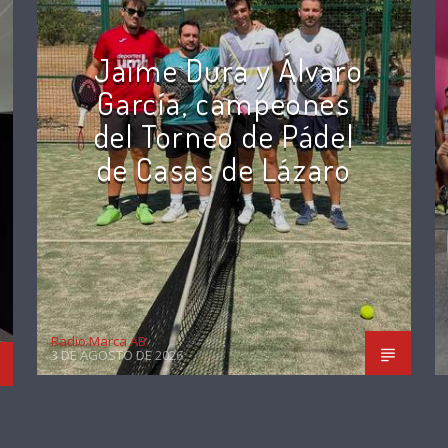
Jaime Dura y Álvaro
García, campeones
del Torneo de Pádel
de Casas de Lázaro
Radio Marca AB
3 DE AGOSTO DE 2026