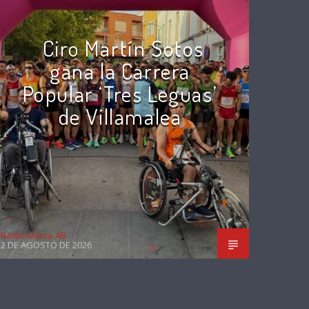
Ciro Martín Sotos
gana la Carrera
Popular ‘Tres Leguas’
de Villamalea
Radio Marca AB
2 DE AGOSTO DE 2026