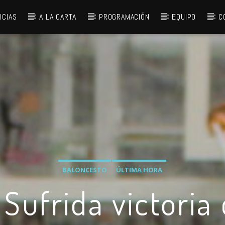
ICIAS
A LA CARTA
PROGRAMACIÓN
EQUIPO
C
BALONCESTO
ÚLTIMA HORA
 Sufrida victoria