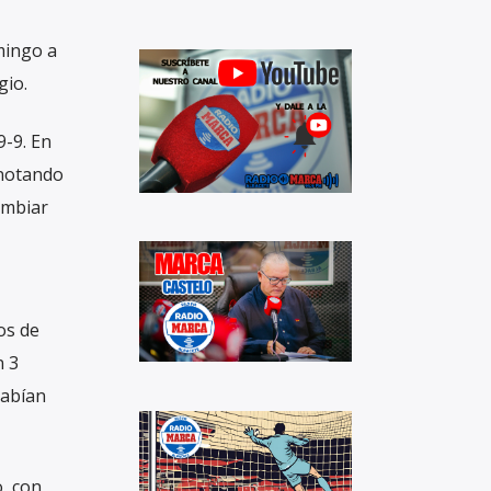
mingo a
gio.
9-9. En
anotando
ambiar
os de
n 3
habían
, con