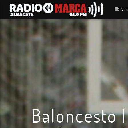
NOT
Canción actual
Radio Marca
Albacete
Baloncesto |