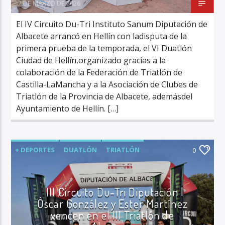
2 DE MARZO DE 2026
El IV Circuito Du-Tri Instituto Sanum Diputación de
Albacete arrancó en Hellín con ladisputa de la
primera prueba de la temporada, el VI Duatlón
Ciudad de Hellín,organizado gracias a la
colaboración de la Federación de Triatlón de
Castilla-LaMancha y a la Asociación de Clubes de
Triatlón de la Provincia de Albacete, ademásdel
Ayuntamiento de Hellín. […]
+ DEPORTES
DUATLÓN
TRIATLÓN
0
ÚLTIMA HORA
III Circuito Du-Tri Diputación |
Óscar González y Ester Martínez
vencen en el III Triatlón de