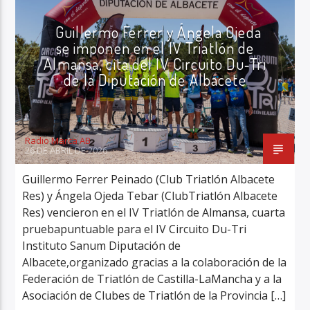
TRIATLÓN
ÚLTIMA HORA
Guillermo Ferrer y Ángela Ojeda
se imponen en el IV Triatlón de
Almansa, cita del IV Circuito Du‑Tri
de la Diputación de Albacete
Radio Marca AB
Radio Marca AB
26 DE ABRIL DE 2026
Guillermo Ferrer Peinado (Club Triatlón Albacete
Res) y Ángela Ojeda Tebar (ClubTriatlón Albacete
Res) vencieron en el IV Triatlón de Almansa, cuarta
pruebapuntuable para el IV Circuito Du-Tri
Instituto Sanum Diputación de
Albacete,organizado gracias a la colaboración de la
Federación de Triatlón de Castilla-LaMancha y a la
Asociación de Clubes de Triatlón de la Provincia […]