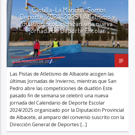
ÚLTIMA HORA
Castilla-La Mancha ‘Somos
Deporte’ 2024-2025 | Atletismo y
duatlón protagonizan una nueva
jornada de Deporte Escolar
Radio Marca AB
10 DE FEBRERO DE 2025
Las Pistas de Atletismo de Albacete acogen las
últimas Jornadas de Invierno, mientras que San
Pedro abre las competiciones de duatlón Este
pasado fin de semana se celebró una nueva
jornada del Calendario de Deporte Escolar
2024/2025 organizado por la Diputación Provincial
de Albacete, al amparo del convenio suscrito con la
Dirección General de Deportes […]