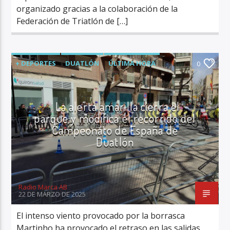
organizado gracias a la colaboración de la
Federación de Triatlón de […]
+ DEPORTES
DUATLÓN
ÚLTIMA HORA
0
La alerta amarilla cierra el
parque y modifica el recorrido del
Campeonato de España de
Duatlón
Radio Marca AB
22 DE MARZO DE 2025
El intenso viento provocado por la borrasca
Martinho ha provocado el retraso en las salidas