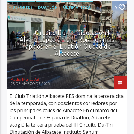
+ DEPORTES
DUATLÓN
ÚLTIMA HORA
0
III Circuito Du-Tri Diputación |
Álvaro López e Irene Ruiz, los más
rápidos en el Duatlón Ciudad de
Albacete
Radio Marca AB
23 DE MARZO DE 2025
El Club Triatlón Albacete RES domina la tercera cita
de la temporada, con doscientos corredores por
las principales calles de Albacete En el marco del
Campeonato de España de Duatlón, Albacete
acogió la tercera prueba del III Circuito Du-Tri
Diputación de Albacete Instituto Sanum,