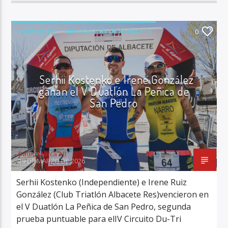
+ DEPORTES
DIPUTACIÓN DE ALBACETE
0
DUATLÓN
RADIO MARCA ALBACETE
TRIATLÓN
ÚLTIMA HORA
Serhii Kostenko e Irene González
ganan el V Duatlón La Peñica de
San Pedro
Radio Marca AB
29 DE MARZO DE 2026
Serhii Kostenko (Independiente) e Irene Ruiz
González (Club Triatlón Albacete Res)vencieron en
el V Duatlón La Peñica de San Pedro, segunda
prueba puntuable para elIV Circuito Du-Tri