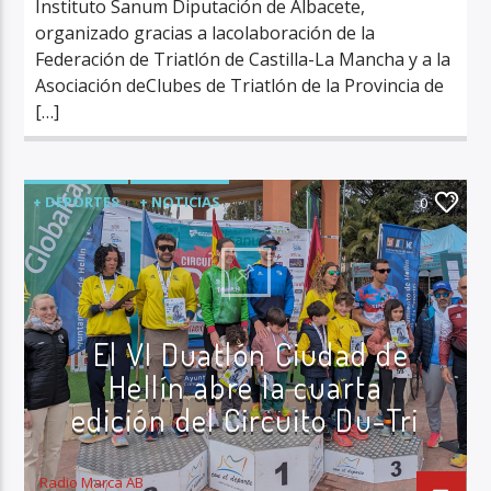
Instituto Sanum Diputación de Albacete,
organizado gracias a lacolaboración de la
Federación de Triatlón de Castilla-La Mancha y a la
Asociación deClubes de Triatlón de la Provincia de
[…]
+ DEPORTES
+ NOTICIAS
0
DIPUTACIÓN DE ALBACETE
DUATLÓN
RADIO MARCA ALBACETE
ÚLTIMA HORA
El VI Duatlón Ciudad de
Hellín abre la cuarta
edición del Circuito Du-Tri
Radio Marca AB