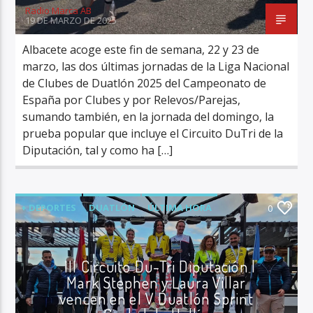
Radio Marca AB
19 DE MARZO DE 2025
Albacete acoge este fin de semana, 22 y 23 de
marzo, las dos últimas jornadas de la Liga Nacional
de Clubes de Duatlón 2025 del Campeonato de
España por Clubes y por Relevos/Parejas,
sumando también, en la jornada del domingo, la
prueba popular que incluye el Circuito DuTri de la
Diputación, tal y como ha […]
+ DEPORTES
DUATLÓN
ÚLTIMA HORA
0
III Circuito Du-Tri Diputación |
Mark Stephen y Laura Villar
vencen en el V Duatlón Sprint