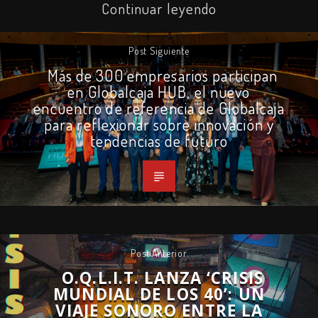
Continuar leyendo
Post Siguiente
Más de 300 empresarios participan
en Globalcaja HUB, el nuevo
encuentro de referencia de Globalcaja
para reflexionar sobre innovación y
tendencias de futuro
Post Anterior
O.Q.L.I.T. LANZA ‘CRISIS
MUNDIAL DE LOS 40’: UN
VIAJE SONORO ENTRE LA