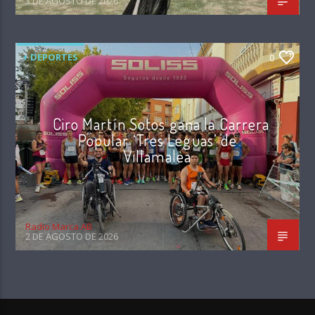
3 DE AGOSTO DE 2026
+ DEPORTES
0
Ciro Martín Sotos gana la Carrera
Popular ‘Tres Leguas’ de
Villamalea
Radio Marca AB
2 DE AGOSTO DE 2026