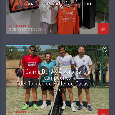
canadiense Kady Dandeneau
Radio Marca AB
3 DE AGOSTO DE 2026
+ DEPORTES
0
Jaime Dura y Álvaro García,
campeones
del Torneo de Pádel de Casas de
Lázaro
Radio Marca AB