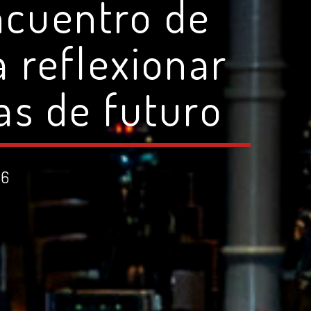
ncuentro de
a reflexionar
as de futuro
26