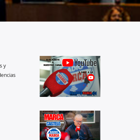
s y
dencias