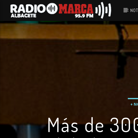
NOT
Canción actual
Radio Marca
Albacete
+ N
Más de 300