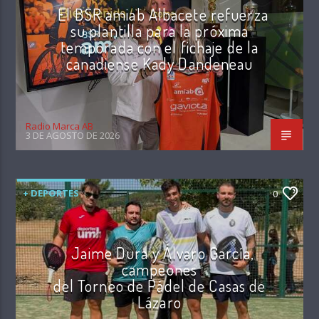
El BSR amiab Albacete refuerza
su plantilla para la próxima
temporada con el fichaje de la
canadiense Kady Dandeneau
Radio Marca AB
3 DE AGOSTO DE 2026
+ DEPORTES
0
Jaime Dura y Álvaro García,
campeones
del Torneo de Pádel de Casas de
Lázaro