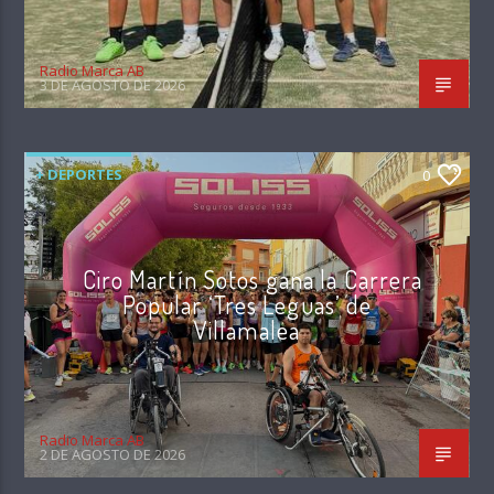
Radio Marca AB
3 DE AGOSTO DE 2026
+ DEPORTES
0
Ciro Martín Sotos gana la Carrera
Popular ‘Tres Leguas’ de
Villamalea
Radio Marca AB
2 DE AGOSTO DE 2026