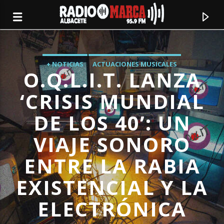
+ NOTICIAS
ACTUACIONES MUSICALES
O.Q.L.I.T. LANZA
ALBACETE CIUDAD
ÚLTIMA HORA
‘CRISIS MUNDIAL
DE LOS 40’: UN
VIAJE SONORO
ENTRE LA RABIA
EXISTENCIAL Y LA
Canción actual
ELECTRÓNICA
Radio Marca
Albacete