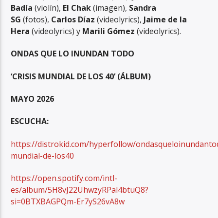
Badía
(violín),
El Chak
(imagen),
Sandra
SG
(fotos),
Carlos Díaz
(videolyrics),
Jaime de la
Hera
(videolyrics) y
Marili Gómez
(videolyrics).
ONDAS QUE LO INUNDAN TODO
‘CRISIS MUNDIAL DE LOS 40’ (ÁLBUM)
MAYO 2026
ESCUCHA:
https://distrokid.com/hyperfollow/ondasqueloinundantod
mundial-de-los40
https://open.spotify.com/intl-
es/album/5H8vJ22UhwzyRPal4btuQ8?
si=0BTXBAGPQm-Er7yS26vA8w