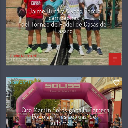
Jaime Dura y Álvaro García,
campeones
del Torneo de Pádel de Casas de
Lázaro
Radio Marca AB
3 DE AGOSTO DE 2026
+ DEPORTES
0
Ciro Martín Sotos gana la Carrera
Popular ‘Tres Leguas’ de
Villamalea