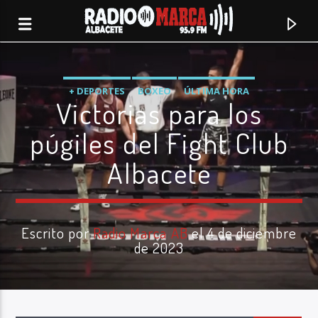
+ DEPORTES
BOXEO
ÚLTIMA HORA
Victorias para los
púgiles del Fight Club
Albacete
Escrito por
Radio Marca AB
el 4 de diciembre
de 2023
Canción actual
Radio Marca
Albacete