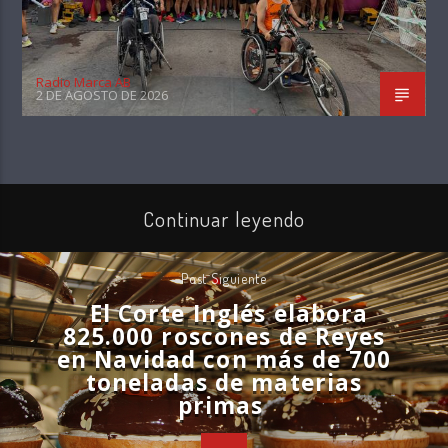
Radio Marca AB
2 DE AGOSTO DE 2026
Continuar leyendo
Post Siguiente
El Corte Inglés elabora
825.000 roscones de Reyes
en Navidad con más de 700
toneladas de materias
primas