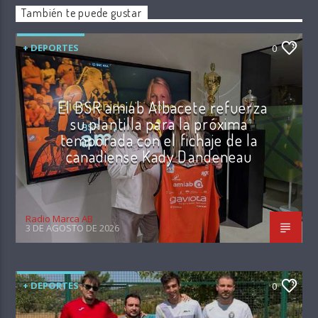
También te puede gustar
+ DEPORTES
0
El BSR amiab Albacete refuerza
su plantilla para la próxima
temporada con el fichaje de la
canadiense Kady Dandeneau
Radio Marca AB
3 DE AGOSTO DE 2026
+ DEPORTES
0