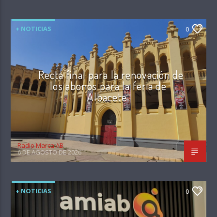
+ NOTICIAS
0
Recta final para la renovación de
los abonos para la feria de
Albacete
Radio Marca AB
6 DE AGOSTO DE 2026
+ NOTICIAS
0