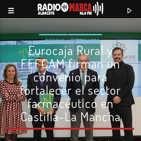
+ NOTICIAS
ÚLTIMA HORA
Eurocaja Rural y
FEFCAM firman un
convenio para
fortalecer el sector
farmacéutico en
Castilla-La Mancha
Canción actual
Radio Marca
Albacete