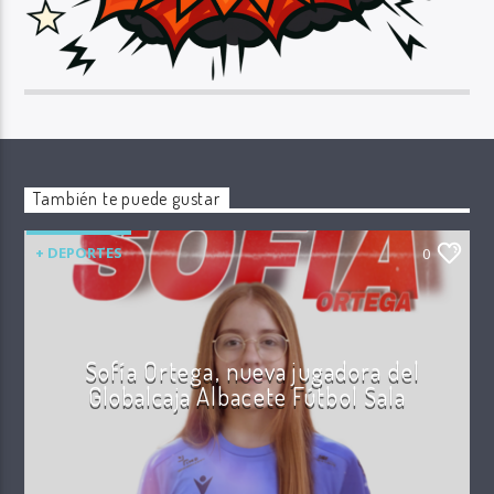
También te puede gustar
+ DEPORTES
0
Sofía Ortega, nueva jugadora del
Globalcaja Albacete Fútbol Sala