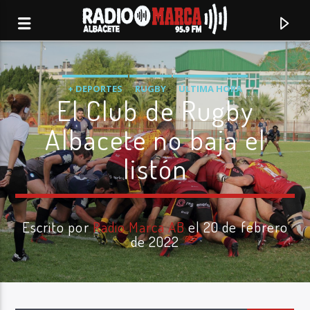
+ DEPORTES
RUGBY
ÚLTIMA HORA
El Club de Rugby
Albacete no baja el
listón
Escrito por
Radio Marca AB
el 20 de febrero
de 2022
Canción actual
Radio Marca
Albacete