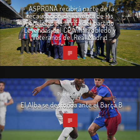
ASPRONA recibirá parte de la
recaudación de la venta de las
papeletas de la rifa del partido
Leyendas del CP Villarrobledo y
Veteranos del Real Madrid
Post Anterior
El Alba se desfonda ante el Barça B