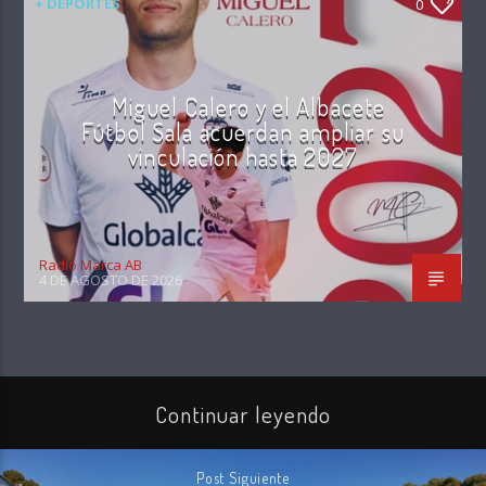
+ DEPORTES
0
Miguel Calero y el Albacete
Fútbol Sala acuerdan ampliar su
vinculación hasta 2027
Radio Marca AB
4 DE AGOSTO DE 2026
Continuar leyendo
Post Siguiente