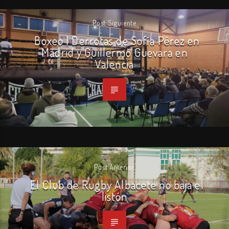
Post Siguiente
Boxeo | Derrotas de Sofía Pérez en
Madrid y Guillermo Guevara en
Valencia
Post Anterior
El Club de Rugby Albacete no baja el
listón