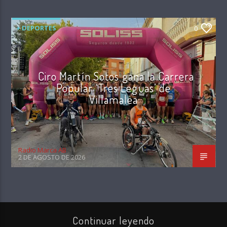
+ DEPORTES
0
Ciro Martín Sotos gana la Carrera
Popular ‘Tres Leguas’ de
Villamalea
Radio Marca AB
2 DE AGOSTO DE 2026
Continuar leyendo