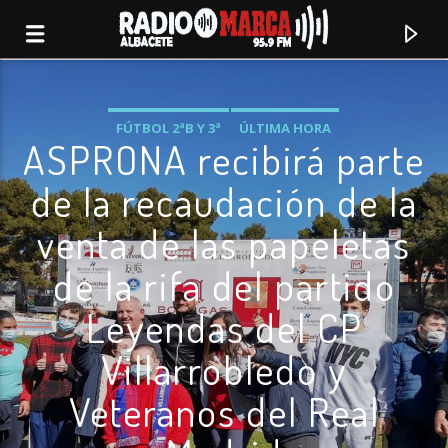
FÚTBOL 2ªB Y 3ª
ÚLTIMA HORA
ASPRONA recibirá parte
de la recaudación de la
venta de las papeletas
de la rifa del partido
Leyendas del CP
Villarrobledo y
Canción actual
Veteranos del Real
Radio Marca
Albacete