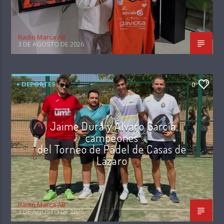
Radio Marca AB
3 DE AGOSTO DE 2026
+ DEPORTES
0
Jaime Dura y Álvaro García,
campeones
del Torneo de Pádel de Casas de
Lázaro
Radio Marca AB
3 DE AGOSTO DE 2026