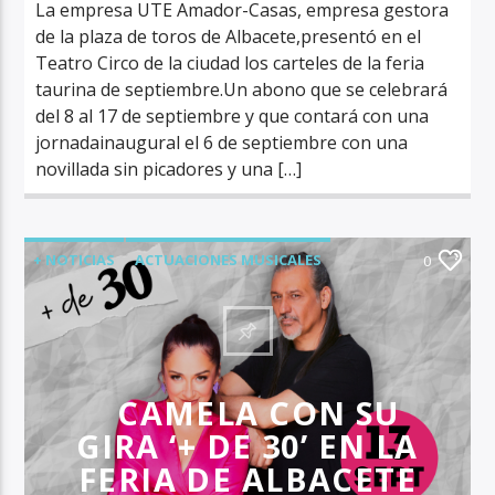
La empresa UTE Amador-Casas, empresa gestora
de la plaza de toros de Albacete,presentó en el
Teatro Circo de la ciudad los carteles de la feria
taurina de septiembre.Un abono que se celebrará
del 8 al 17 de septiembre y que contará con una
jornadainaugural el 6 de septiembre con una
novillada sin picadores y una […]
+ NOTICIAS
ACTUACIONES MUSICALES
0
ALBACETE CIUDAD
FERIA DE ALBACETE
RADIO MARCA ALBACETE
ÚLTIMA HORA
CAMELA CON SU
GIRA ‘+ DE 30’ EN LA
FERIA DE ALBACETE