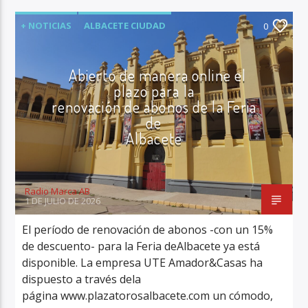
+ NOTICIAS
ALBACETE CIUDAD
0
FERIA DE ALBACETE
ÚLTIMA HORA
Abierto de manera online el
plazo para la
renovación de abonos de la Feria
de
Albacete
Radio Marca AB
1 DE JULIO DE 2026
El período de renovación de abonos -con un 15%
de descuento- para la Feria deAlbacete ya está
disponible. La empresa UTE Amador&Casas ha
dispuesto a través dela
página www.plazatorosalbacete.com un cómodo,