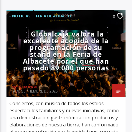
+ NOTICIAS
FERIA DE ALBACETE
0
ÚLTIMA HORA
Globalcaja valora la
excelente acogida de la
programación de su
stand en la Feria de
Albacete por el que han
pasado 89.000 personas
Radio Marca AB
19 DE SEPTIEMBRE DE 2025
Conciertos, con música de todos los estilos;
espectáculos familiares y nuevas iniciativas, como
una demostración gastronómica con productos y
elaboraciones de nuestra tierra, han conformado
el programa ofrecido por la entidad que, con esta