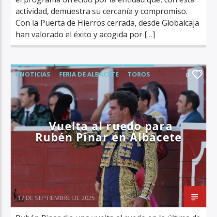
actividad, demuestra su cercanía y compromiso.
Con la Puerta de Hierros cerrada, desde Globalcaja
han valorado el éxito y acogida por […]
+ NOTICIAS
FERIA DE ALBACETE
TOROS
0
ÚLTIMA HORA
Vuelta al ruedo para
Rubén Pinar en Albacete
Radio Marca AB
17 DE SEPTIEMBRE DE 2025