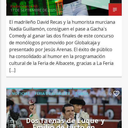
Radio Marca AB
17 DE SEPTIEMBRE DE 2025
El madrileño David Recas y la humorista murciana
Nadia Guillamón, consiguen el pase a Gacha`s
Comedy al ganar las dos finales de este concurso
de monólogos promovido por Globalcaja y
presentado por Jesús Arenas. El éxito de público
ha consolidado al humor en la programación
cultural de la Feria de Albacete, gracias a La Feria
[…]
+ NOTICIAS
FERIA DE ALBACETE
TOROS
0
ÚLTIMA HORA
Dos faenas de Luque y
Emilio de Justo en