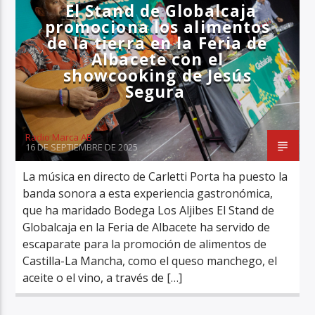
El Stand de Globalcaja
promociona los alimentos
de la tierra en la Feria de
Albacete con el
showcooking de Jesús
Segura
Radio Marca AB
16 DE SEPTIEMBRE DE 2025
La música en directo de Carletti Porta ha puesto la
banda sonora a esta experiencia gastronómica,
que ha maridado Bodega Los Aljibes El Stand de
Globalcaja en la Feria de Albacete ha servido de
escaparate para la promoción de alimentos de
Castilla-La Mancha, como el queso manchego, el
aceite o el vino, a través de […]