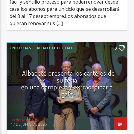
fácil y sencillo proceso para poderrenovar desde
casa los abonos para un ciclo que se desarrollará
del 8 al 17 deseptiembre.Los abonados que
quieran renovar sus […]
+ NOTICIAS
ALBACETE CIUDAD
0
FERIA DE ALBACETE
ÚLTIMA HORA
Albacete presenta los carteles de
su feria
en una completa y extraordinaria
gala
Radio Marca AB
17 DE JUNIO DE 2026