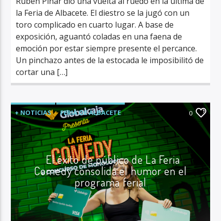
Rubén Pinar dio una vuelta al ruedo en la última de
la Feria de Albacete. El diestro se la jugó con un
toro complicado en cuarto lugar. A base de
exposición, aguantó coladas en una faena de
emoción por estar siempre presente el percance.
Un pinchazo antes de la estocada le imposibilitó de
cortar una […]
+ NOTICIAS
FERIA DE ALBACETE
0
ÚLTIMA HORA
El éxito de público de La Feria
Comedy consolida el humor en el
programa ferial