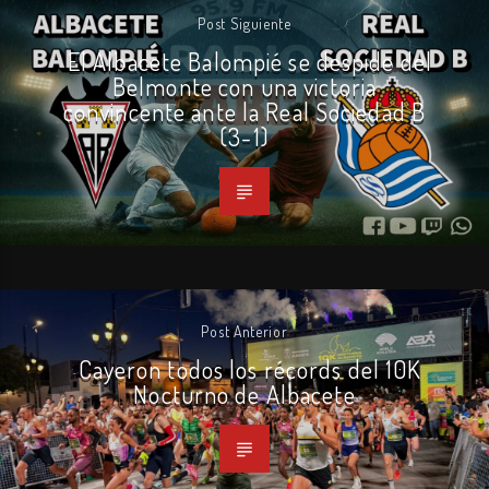
Post Siguiente
El Albacete Balompié se despide del
Belmonte con una victoria
convincente ante la Real Sociedad B
(3-1)
Post Anterior
Cayeron todos los récords del 10K
Nocturno de Albacete