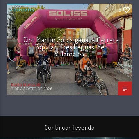
+ DEPORTES
0
Ciro Martín Sotos gana la Carrera
Popular ‘Tres Leguas’ de
Villamalea
Radio Marca AB
2 DE AGOSTO DE 2026
Continuar leyendo