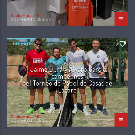
Radio Marca AB
3 DE AGOSTO DE 2026
+ DEPORTES
0
Jaime Dura y Álvaro García,
campeones
del Torneo de Pádel de Casas de
Lázaro
Radio Marca AB
3 DE AGOSTO DE 2026