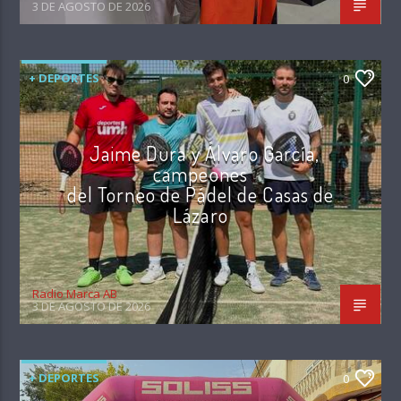
3 DE AGOSTO DE 2026
+ DEPORTES
0
Jaime Dura y Álvaro García,
campeones
del Torneo de Pádel de Casas de
Lázaro
Radio Marca AB
3 DE AGOSTO DE 2026
+ DEPORTES
0