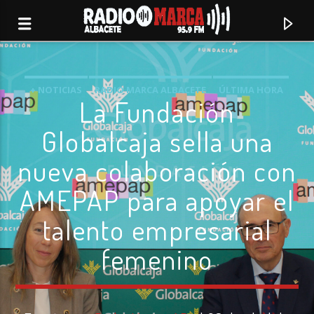
+ NOTICIAS
RADIO MARCA ALBACETE
ÚLTIMA HORA
La Fundación
Globalcaja sella una
nueva colaboración con
AMEPAP para apoyar el
talento empresarial
femenino
Canción actual
Radio Marca
Albacete