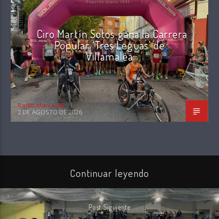
Ciro Martín Sotos gana la Carrera
Popular ‘Tres Leguas’ de
Villamalea
Radio Marca AB
2 DE AGOSTO DE 2026
Continuar leyendo
Post Siguiente