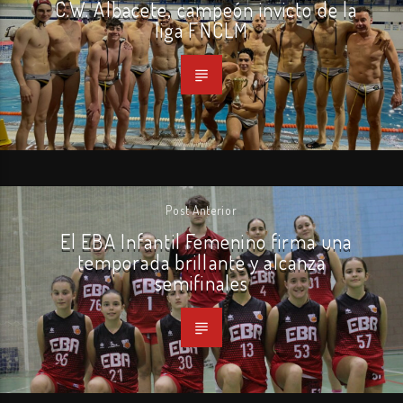
C.W. Albacete, campeón invicto de la
liga FNCLM
Post Anterior
El EBA Infantil Femenino firma una
temporada brillante y alcanza
semifinales