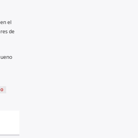
 en el
bres de
 Bueno
DO