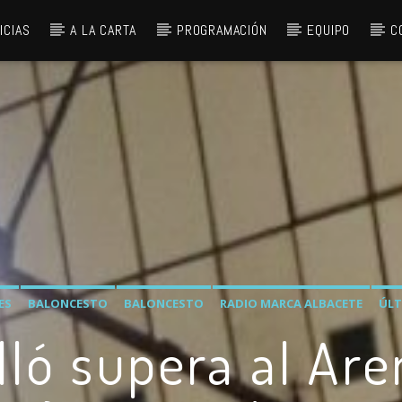
ICIAS
A LA CARTA
PROGRAMACIÓN
EQUIPO
C
ES
BALONCESTO
BALONCESTO
RADIO MARCA ALBACETE
ÚLT
lló supera al Are