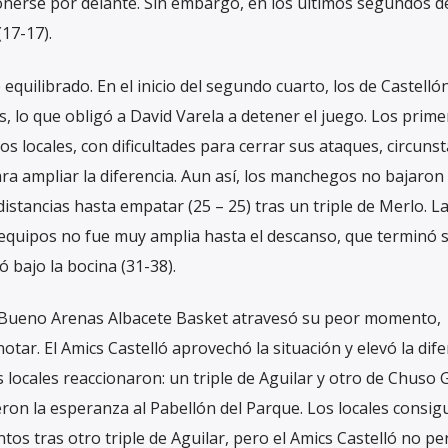
ponerse por delante. Sin embargo, en los últimos segundos d
(17-17).
quilibrado. En el inicio del segundo cuarto, los de Castelló
, lo que obligó a David Varela a detener el juego. Los prime
 locales, con dificultades para cerrar sus ataques, circunst
ra ampliar la diferencia. Aun así, los manchegos no bajaron 
istancias hasta empatar (25 – 25) tras un triple de Merlo. L
equipos no fue muy amplia hasta el descanso, que terminó 
ló bajo la bocina (31-38).
el Bueno Arenas Albacete Basket atravesó su peor momento,
ar. El Amics Castelló aprovechó la situación y elevó la dife
os locales reaccionaron: un triple de Aguilar y otro de Chuso
vieron la esperanza al Pabellón del Parque. Los locales consig
ntos tras otro triple de Aguilar, pero el Amics Castelló no pe