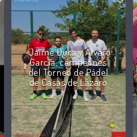
+ DEPORTES
0
Jaime Dura y Álvaro
García, campeones
del Torneo de Pádel
de Casas de Lázaro
Radio Marca AB