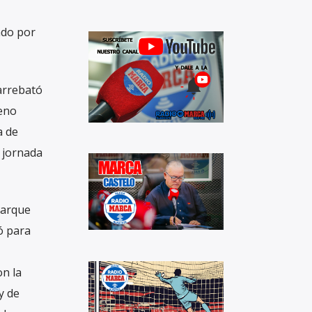
ndo por
 arrebató
ueno
a de
a jornada
Parque
ó para
on la
y de