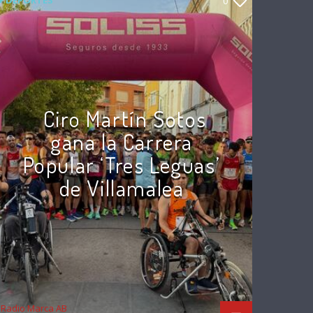
+ DEPORTES
0
Ciro Martín Sotos
gana la Carrera
Popular ‘Tres Leguas’
de Villamalea
Radio Marca AB