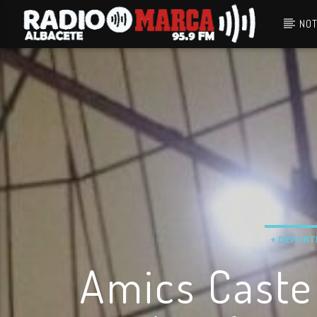
NOT
Canción actual
Radio Marca
Albacete
+ DEPORT
Amics Caste