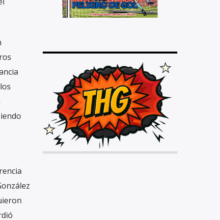
el
n
ros
ancia
los
a
siendo
rencia
 González
uieron
rdió