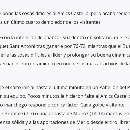
pone las cosas difíciles al Amics Castelló, pero acaba cedie
s un último cuarto demoledor de los visitantes.
 con la intención de afianzar su liderato en solitario, que le
squet Sant Antoni tras ganarle por 76-72, mientras que el B
le las cosas difíciles al líder y prolongar su buena dinámic
vertían el enfrentamiento en uno de los más atractivos de l
 el salto inicial hasta el último minuto en un Pabellón del 
n su equipo. Pocos minutos le hicieron falta al Amics Castell
to manchego respondió con carácter. Cada golpe visitante
e de Bramble (7-7) o una canasta de Muñoz (14-14) mantuvier
ensa sólida y a las aportaciones de Merlo desde el tiro libre 