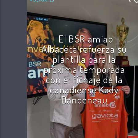
+ DEPORTES
0
El BSR amiab
Albacete refuerza su
plantilla para la
próxima temporada
con el fichaje de la
canadiense Kady
Dandeneau