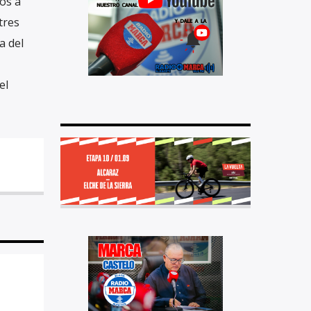
os a
tres
a del
el