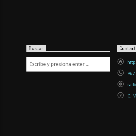
Buscar
Contac
http
967 
rad
C. M