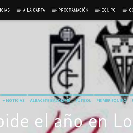
ICIAS
A LA CARTA
PROGRAMACIÓN
EQUIPO
C
+ NOTICIAS
ALBACETE BALOMPIÉ
FÚTBOL
PRIMER EQUIPO
pide el año en 