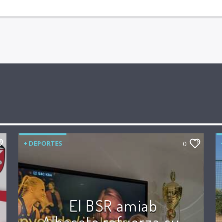
+ DEPORTES
0
El BSR amiab
Albacete refuerza su