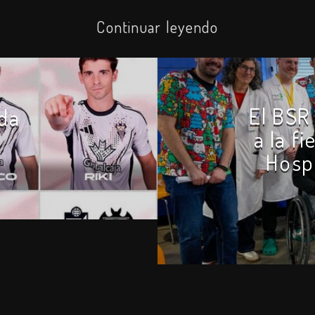
Continuar leyendo
El BSR
da
a la f
Hospi