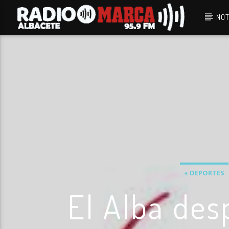
NOT
Canción actual
Radio Marca
Albacete
+ DEPORTES
El Alba des