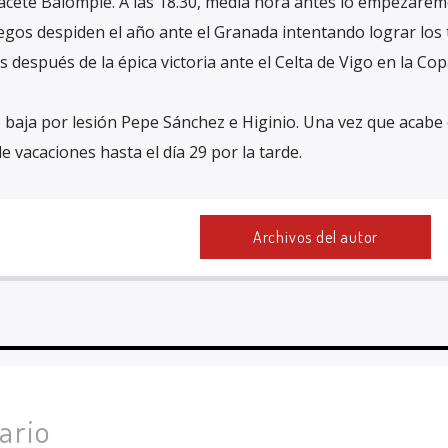
bacete Balompié. A las 18.30, media hora antes lo empezarem
egos despiden el año ante el Granada intentando lograr los 
 después de la épica victoria ante el Celta de Vigo en la Cop
baja por lesión Pepe Sánchez e Higinio. Una vez que acabe 
 vacaciones hasta el día 29 por la tarde.
Archivos del autor
ario