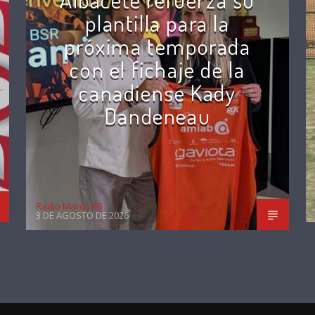
plantilla para la
próxima temporada
con el fichaje de la
canadiense Kady
Dandeneau
Radio Marca AB
3 DE AGOSTO DE 2026