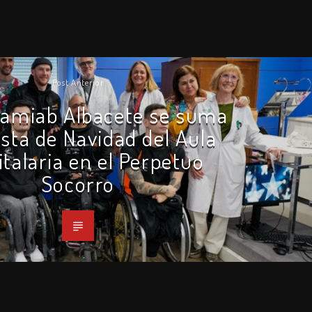
Post Anterior
 amiab Albacete se suma
iesta de Navidad del Aula
talaria en el Perpetuo
Socorro