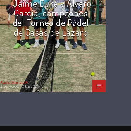
Jaime Dura y Álvaro
García, campeones
del Torneo de Pádel
de Casas de Lázaro
Radio Marca AB
3 DE AGOSTO DE 2026