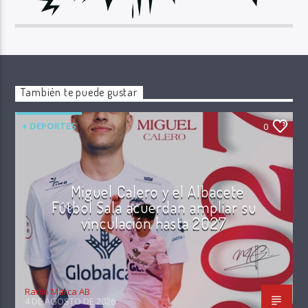
También te puede gustar
+ DEPORTES
0
Miguel Calero y el Albacete
Fútbol Sala acuerdan ampliar su
vinculación hasta 2027
Radio Marca AB
4 DE AGOSTO DE 2026