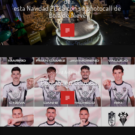
de
esta Navidad 2025 con su photocall de
Bola de Nieve
Post Anterior
Puntazo en Granada