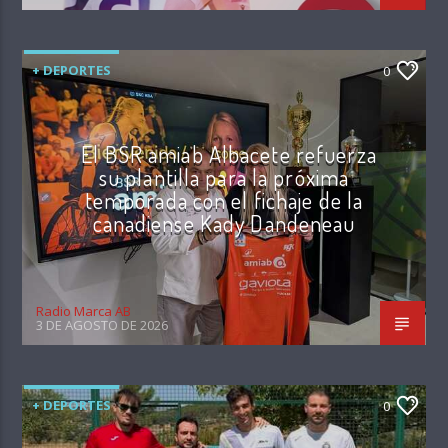
+ DEPORTES
0
El BSR amiab Albacete refuerza
su plantilla para la próxima
temporada con el fichaje de la
canadiense Kady Dandeneau
Radio Marca AB
3 DE AGOSTO DE 2026
+ DEPORTES
0