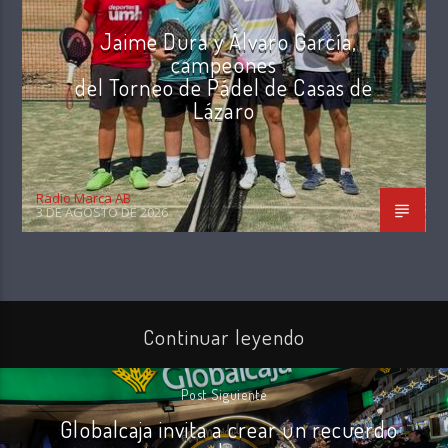
Jaime Dura y Álvaro García,
campeones
del Torneo de Pádel de Casas de
Lázaro
Radio Marca AB
3 DE AGOSTO DE 2026
Continuar leyendo
Post Siguiente
Globalcaja invita a crear un recuerdo