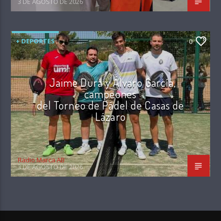
3 DE AGOSTO DE 2026
+ DEPORTES
0
Jaime Dura y Álvaro García,
campeones
del Torneo de Pádel de Casas de
Lázaro
Radio Marca AB
3 DE AGOSTO DE 2026