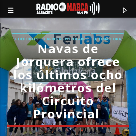
+ DEPORTES
CARRERAS POPULARES
ÚLTIMA HORA
Navas de
Jorquera ofrece
los últimos ocho
kilómetros del
Circuito
Provincial
Canción actual
Radio Marca
Albacete