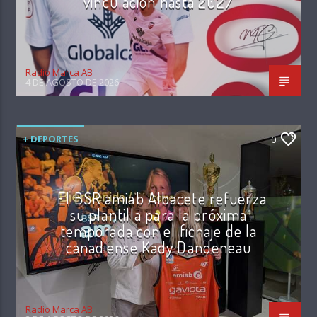
vinculación hasta 2027
Radio Marca AB
4 DE AGOSTO DE 2026
+ DEPORTES
0
El BSR amiab Albacete refuerza
su plantilla para la próxima
temporada con el fichaje de la
canadiense Kady Dandeneau
Radio Marca AB