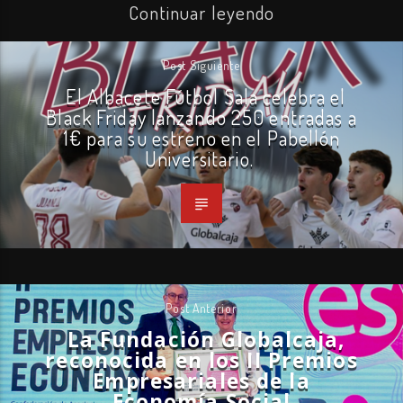
Continuar leyendo
Post Siguiente
El Albacete Fútbol Sala celebra el
Black Friday lanzando 250 entradas a
1€ para su estreno en el Pabellón
Universitario.
Post Anterior
La Fundación Globalcaja,
reconocida en los II Premios
Empresariales de la
Economía Social