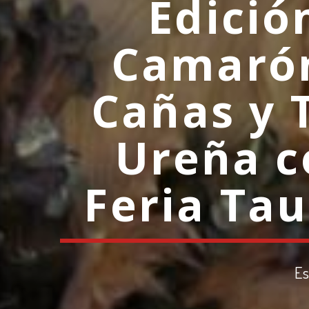
Edición
Camarón
Cañas y 
Ureña c
Feria Ta
Es