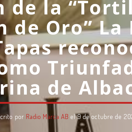
 de la “Torti
 de Oro” La
Tapas recono
omo Triunfad
urina de Alba
crito por
Radio Marca AB
el 9 de octubre de 2