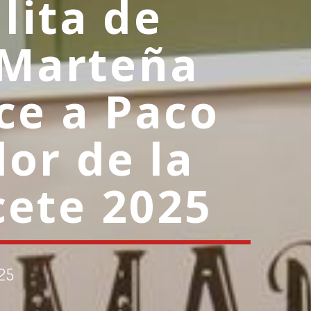
llita de
 Marteña
ce a Paco
or de la
cete 2025
025