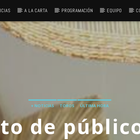
ICIAS
A LA CARTA
PROGRAMACIÓN
EQUIPO
C
+ NOTICIAS
TOROS
ÚLTIMA HORA
to de público