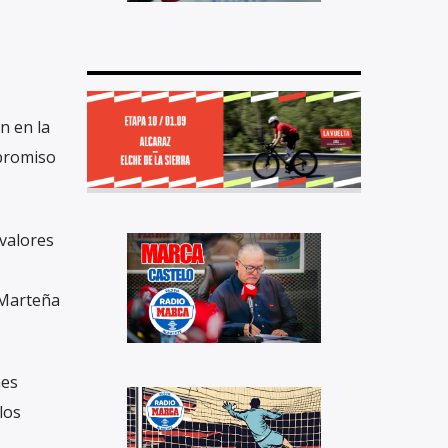
n en la
mpromiso
 valores
 Marteña
nes
los