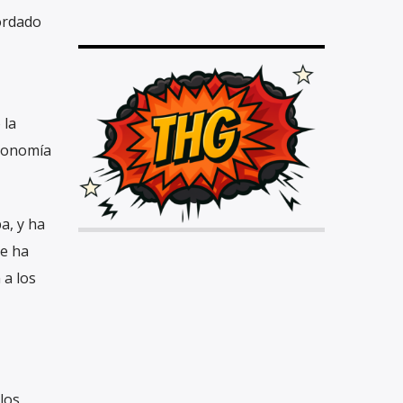
cordado
 la
economía
a, y ha
ue ha
 a los
los