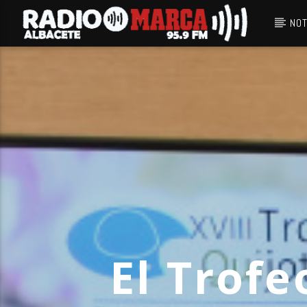
NOT
Canción actual
Radio Marca
Albacete
El Trofe