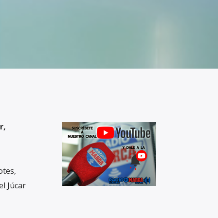
r,
otes,
el Júcar