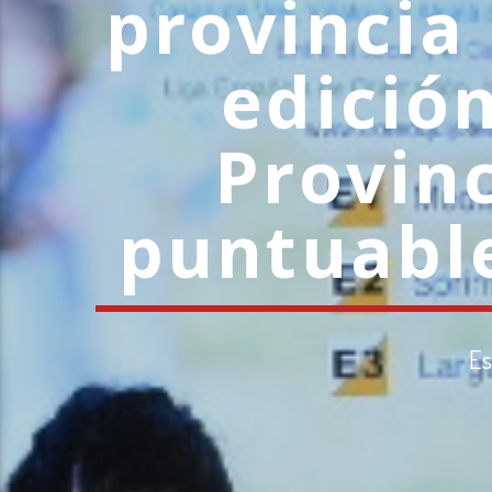
provincia 
edición
Provinc
puntuable
Es