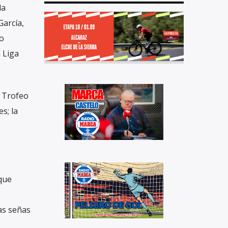
da
García,
to
 Liga
l Trofeo
s; la
que
as señas