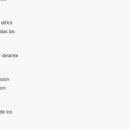
ifícil
das las
r delante
isión
con
de los