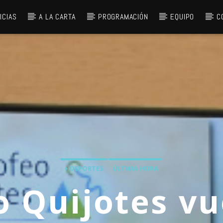
ICIAS
A LA CARTA
PROGRAMACIÓN
EQUIPO
C
+ DEPORTES
ÚLTIMA HORA
o Quijotes vu