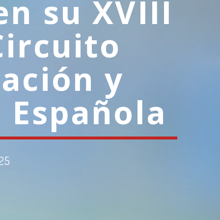
en su XVIII
Circuito
tación y
a Española
025