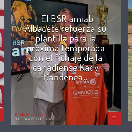
El BSR amiab
Albacete refuerza su
plantilla para la
próxima temporada
con el fichaje de la
canadiense Kady
Dandeneau
Radio Marca AB
3 DE AGOSTO DE 2026