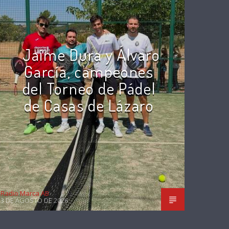
Jaime Dura y Álvaro
García, campeones
del Torneo de Pádel
de Casas de Lázaro
Radio Marca AB
3 DE AGOSTO DE 2026