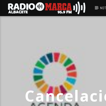
NOT
Canción actual
Radio Marca
Albacete
Cancelaci