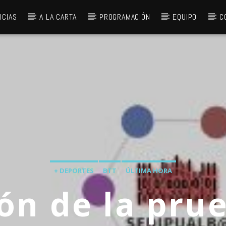
ICIAS
A LA CARTA
PROGRAMACIÓN
EQUIPO
C
+ DEPORTES
BTT
ÚLTIMA HORA
ón de la pru