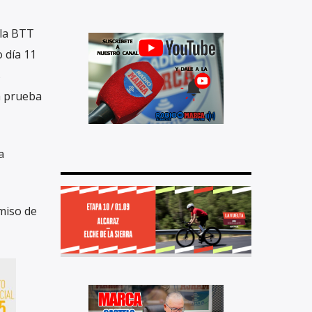
 la BTT
 día 11
s
a prueba
a
miso de