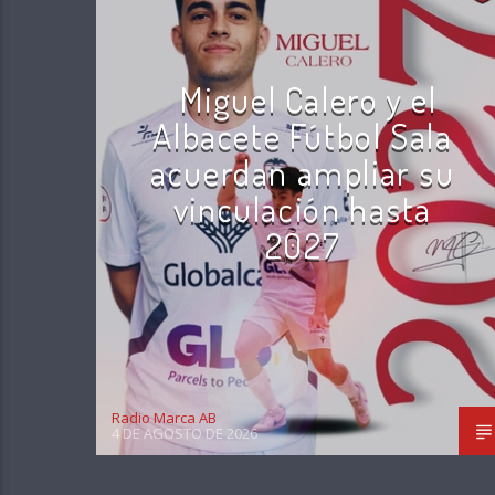
Miguel Calero y el
Albacete Fútbol Sala
acuerdan ampliar su
vinculación hasta
2027
Radio Marca AB
4 DE AGOSTO DE 2026