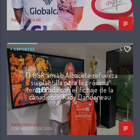
Radio Marca AB
4 DE AGOSTO DE 2026
+ DEPORTES
0
El BSR amiab Albacete refuerza
su plantilla para la próxima
temporada con el fichaje de la
canadiense Kady Dandeneau
Radio Marca AB
3 DE AGOSTO DE 2026