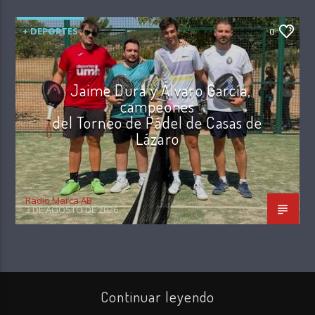
+ DEPORTES
0
Jaime Dura y Álvaro García,
campeones
del Torneo de Pádel de Casas de
Lázaro
Radio Marca AB
3 DE AGOSTO DE 2026
Continuar leyendo