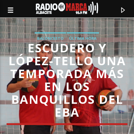
BALONCESTO
ÚLTIMA HORA
ESCUDERO Y
LÓPEZ-TELLO UNA
TEMPORADA MÁS
EN LOS
BANQUILLOS DEL
EBA
Canción actual
Radio Marca
Albacete