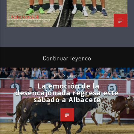
Radio Marca AB
3 DE AGOSTO DE 2026
Continuar leyendo
Post Siguiente
La emoción de la
desencajonada regresa este
sábado a Albacete