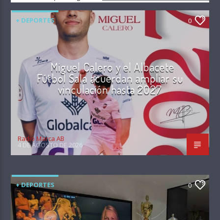
+ DEPORTES
0
Miguel Calero y el Albacete
Fútbol Sala acuerdan ampliar su
vinculación hasta 2027
Radio Marca AB
4 DE AGOSTO DE 2026
+ DEPORTES
0