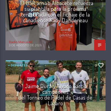
El BSR amiab Albacete refuerza
su plantilla para la próxima
temporada con el fichaje de la
canadiense Kady Dandeneau
Radio Marca AB
3 DE AGOSTO DE 2026
+ DEPORTES
0
Jaime Dura y Álvaro García,
campeones
del Torneo de Pádel de Casas de
Lázaro