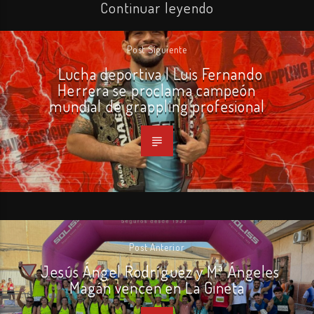
Continuar leyendo
Post Siguiente
Lucha deportiva | Luis Fernando
Herrera se proclama campeón
mundial de grappling profesional
Post Anterior
Jesús Ángel Rodríguez y Mª Ángeles
Magán vencen en La Gineta