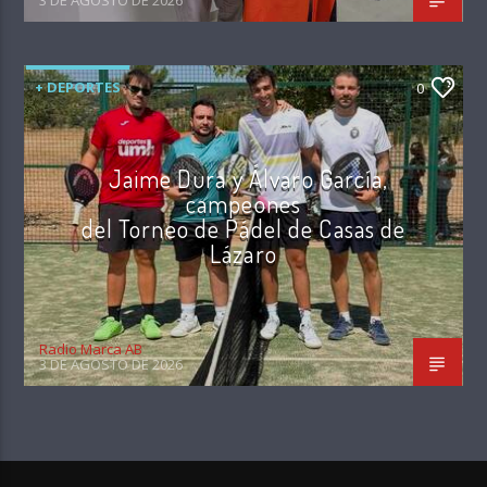
+ DEPORTES
0
Jaime Dura y Álvaro García,
campeones
del Torneo de Pádel de Casas de
Lázaro
Radio Marca AB
3 DE AGOSTO DE 2026