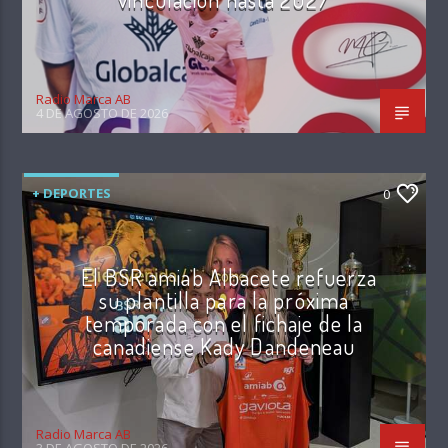
Radio Marca AB
4 DE AGOSTO DE 2026
+ DEPORTES
0
El BSR amiab Albacete refuerza
su plantilla para la próxima
temporada con el fichaje de la
canadiense Kady Dandeneau
Radio Marca AB
3 DE AGOSTO DE 2026