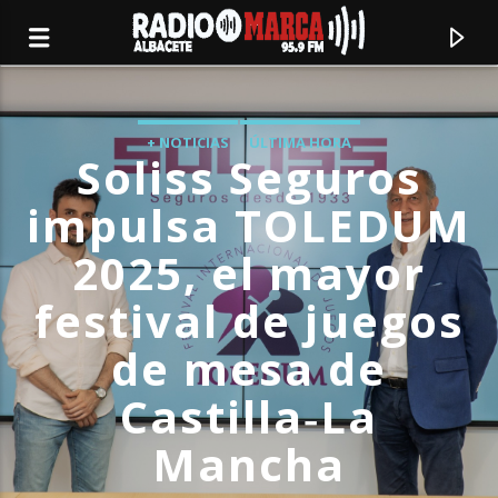
+ NOTICIAS
ÚLTIMA HORA
Soliss Seguros
impulsa TOLEDUM
2025, el mayor
festival de juegos
de mesa de
Castilla‑La
Canción actual
Mancha
Radio Marca
Albacete