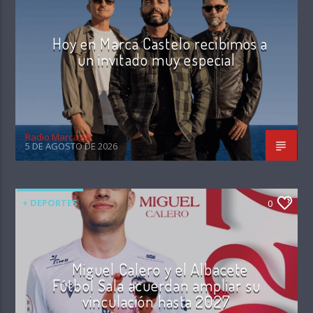
Hoy en Marca Castelo recibimos a
un invitado muy especial
Radio Marca AB
5 DE AGOSTO DE 2026
+ DEPORTES
0
Miguel Calero y el Albacete
Fútbol Sala acuerdan ampliar su
vinculación hasta 2027