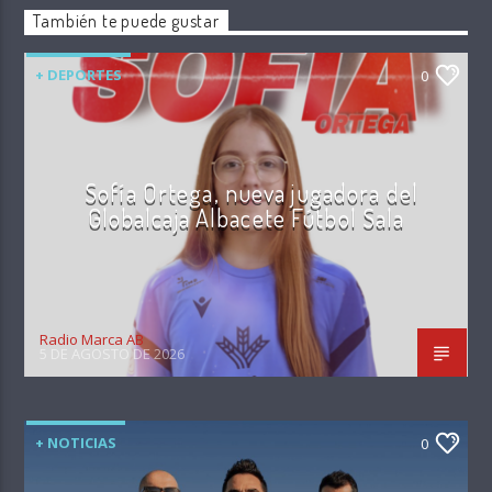
También te puede gustar
+ DEPORTES
0
Sofía Ortega, nueva jugadora del
Globalcaja Albacete Fútbol Sala
Radio Marca AB
5 DE AGOSTO DE 2026
+ NOTICIAS
0