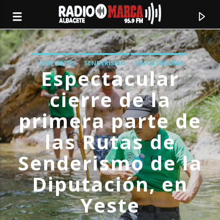
+ DEPORTES
SENDERISMO
SIN CATEGORÍA
Espectacular
ÚLTIMA HORA
cierre de la
primera parte de
las Rutas de
Senderismo de la
Diputación, en
Canción actual
Yeste
Radio Marca
Albacete