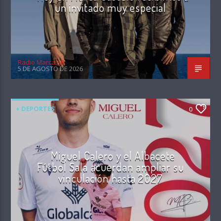
un invitado muy especial
Radio Marca AB
5 DE AGOSTO DE 2026
+ DEPORTES
0
Miguel Calero y el Albacete
Fútbol Sala acuerdan ampliar su
vinculación hasta 2027