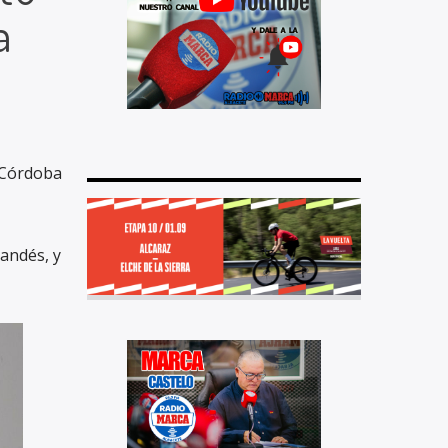
a
 Córdoba
randés, y