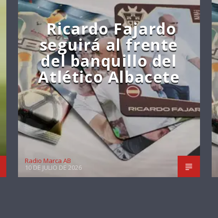
Ricardo Fajardo
seguirá al frente
del banquillo del
Atlético Albacete
Radio Marca AB
10 DE JULIO DE 2026