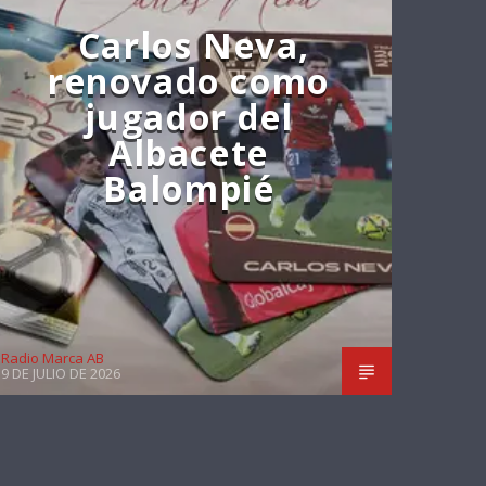
Carlos Neva,
renovado como
jugador del
Albacete
Balompié
Radio Marca AB
9 DE JULIO DE 2026