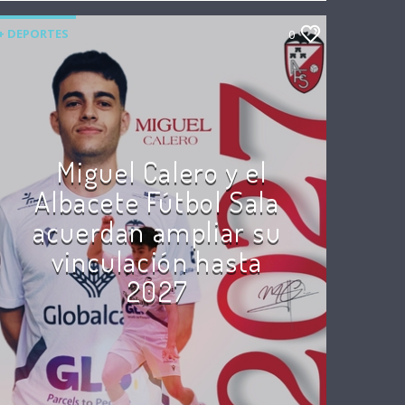
+ DEPORTES
0
Miguel Calero y el
Albacete Fútbol Sala
acuerdan ampliar su
vinculación hasta
2027