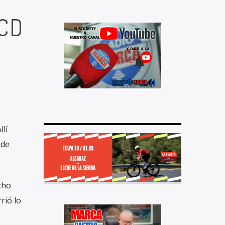
 CD
lí
 de
cho
rió lo