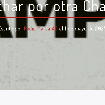
char por otra C
Escrito por
Radio Marca AB
el 1 de mayo de 202