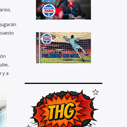
arios.
 jugarán
 puesto
ión
ube,
 y a