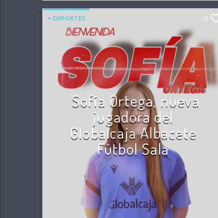
+ DEPORTES
0
Sofía Ortega, nueva
jugadora del
Globalcaja Albacete
Fútbol Sala