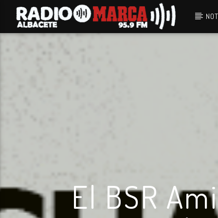
NOT
Canción actual
Radio Marca
Albacete
El BSR Ami