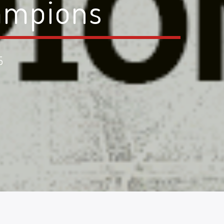
hampions
5