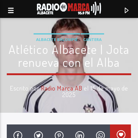
ALBACETE BALOMPIÉ
CANTERA
Atlético Albacete | Jota
renueva con el Alba
Escrito por
Radio Marca AB
el 15 de mayo de
2025
Canción actual
Radio Marca
Albacete