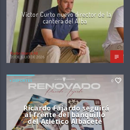
Víctor Curto nuevo director de la
cantera del Alba
Radio Marca AB
20 DE JULIO DE 2026
+ DEPORTES
0
Ricardo Fajardo seguirá
al frente del banquillo
del Atlético Albacete