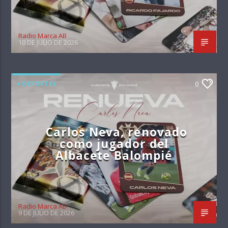
Radio Marca AB
10 DE JULIO DE 2026
+ DEPORTES
0
Carlos Neva, renovado
como jugador del
Albacete Balompié
Radio Marca AB
9 DE JULIO DE 2026