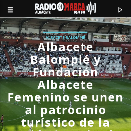
ALBACETE BALOMPIÉ
Albacete
Balompié y
Fundación
Albacete
Femenino se unen
al patrocinio
Canción actual
turístico de la
Radio Marca
Albacete