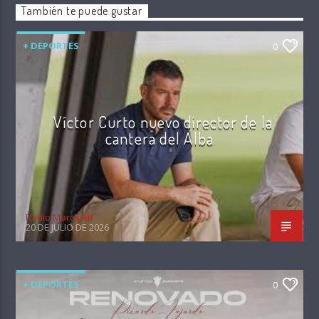
También te puede gustar
+ DEPORTES
0
Víctor Curto nuevo director de la
cantera del Alba
Radio Marca AB
20 DE JULIO DE 2026
+ DEPORTES
0