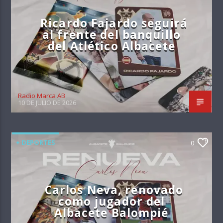
Ricardo Fajardo seguirá
al frente del banquillo
del Atlético Albacete
Radio Marca AB
10 DE JULIO DE 2026
+ DEPORTES
0
Carlos Neva, renovado
como jugador del
Albacete Balompié