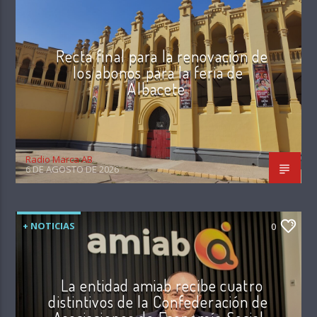
Recta final para la renovación de
los abonos para la feria de
Albacete
Radio Marca AB
6 DE AGOSTO DE 2026
+ NOTICIAS
0
La entidad amiab recibe cuatro
distintivos de la Confederación de