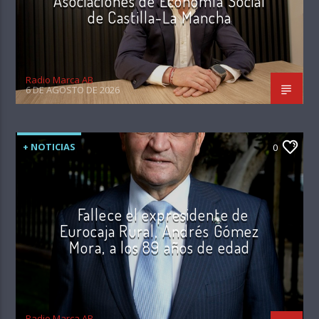
Asociaciones de Economía Social
de Castilla-La Mancha
Radio Marca AB
6 DE AGOSTO DE 2026
+ NOTICIAS
0
Fallece el expresidente de
Eurocaja Rural, Andrés Gómez
Mora, a los 89 años de edad
Radio Marca AB