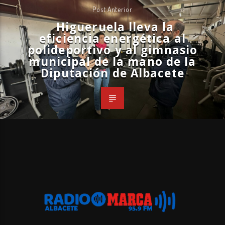
Post Anterior
Higueruela
lleva la
eficiencia
energética
al
polideportivo y al gimnasio
municipal
de la mano de la
Diputación
de Albacete