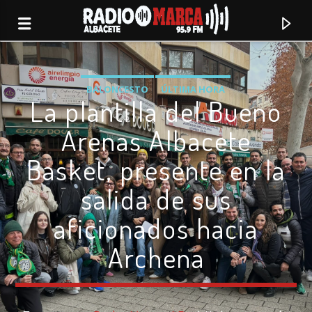
BALONCESTO
ÚLTIMA HORA
La plantilla del Bueno
Arenas Albacete
Basket, presente en la
salida de sus
aficionados hacia
Archena
Canción actual
Radio Marca
Albacete