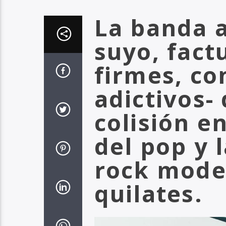
La banda a
suyo, fact
firmes, co
adictivos-
colisión e
del pop y 
rock mode
quilates.