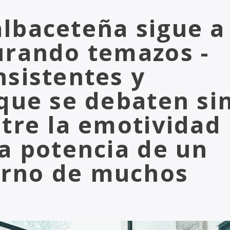
lbaceteña sigue a
urando temazos -
nsistentes y
 que se debaten si
ntre la emotividad
la potencia de un
rno de muchos