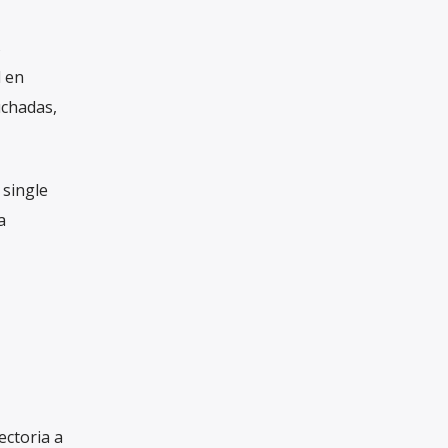
s
l en
uchadas,
single
a
ectoria a