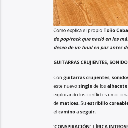
Como explica el propio
Toño Caba
de pop/rock que nació en los már
deseo de un final en paz antes de
GUITARRAS CRUJIENTES, SONID
Con
guitarras crujientes
,
sonido
este nuevo
single
de los
albacete
explorando los conflictos emociona
de
matices.
Su
estribillo coreabl
el
camino
a
seguir.
‘
CONSPIRACIÓN’, LÍRICA INTROS