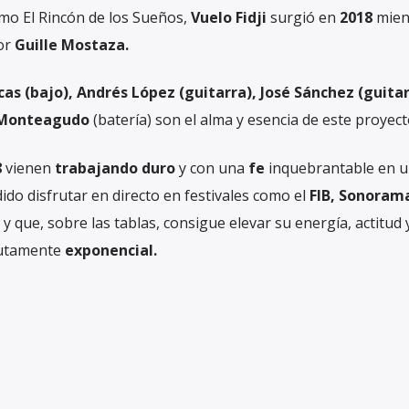
mo El Rincón de los Sueños,
Vuelo Fidji
surgió en
2018
mien
or
Guille Mostaza.
s (bajo), Andrés López (guitarra), José Sánchez (guitar
 Monteagudo
(batería) son el alma y esencia de este proyect
8
vienen
trabajando duro
y con una
fe
inquebrantable en 
ido disfrutar en directo en festivales como el
FIB, Sonoram
y que, sobre las tablas, consigue elevar su energía, actitud 
utamente
exponencial.