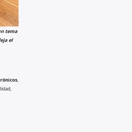
un tema
eja el
rónicos
,
lidad,