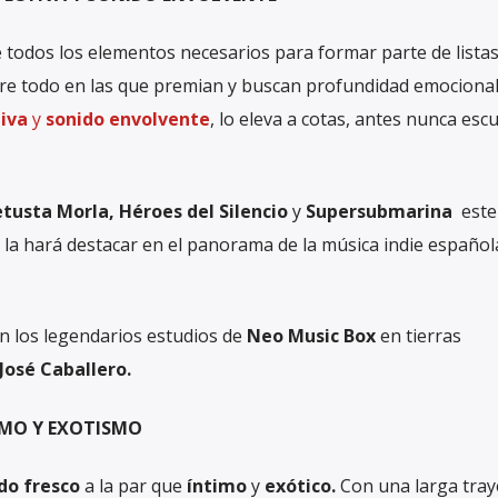
e todos los elementos necesarios para formar parte de lista
bre todo en las que premian y buscan profundidad emociona
tiva
y
sonido envolvente
, lo eleva a cotas, antes nunca esc
tusta Morla, Héroes del Silencio
y
Supersubmarina
este 
, la hará destacar en el panorama de la música indie español
n los legendarios estudios de
Neo Music Box
en tierras
José Caballero.
ISMO Y EXOTISMO
do fresco
a la par que
íntimo
y
exótico.
Con una larga tray