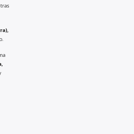
tras
ra),
o.
una
a,
y