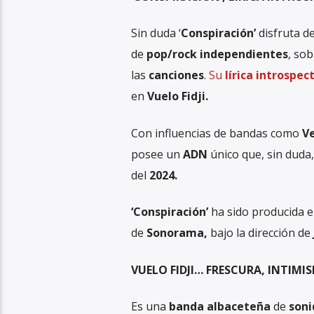
Sin duda ‘
Conspiración’
disfruta d
de
pop/rock independientes
, so
las
canciones
.
Su
lírica introspec
en
Vuelo Fidji.
Con influencias de bandas como
Ve
posee un
ADN
único que, sin duda
del
2024.
‘Conspiración’
ha sido producida e
de
Sonorama,
bajo la dirección de
VUELO FIDJI… FRESCURA, INTIM
Es una
banda albaceteña
de
soni