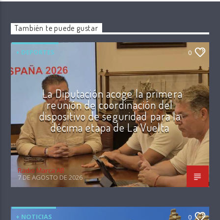
También te puede gustar
+ DEPORTES
0
La Diputación acoge la primera
reunión de coordinación del
dispositivo de seguridad para la
décima etapa de La Vuelta
Radio Marca AB
7 DE AGOSTO DE 2026
+ NOTICIAS
0