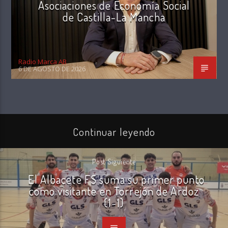
Asociaciones de Economía Social
de Castilla-La Mancha
Radio Marca AB
6 DE AGOSTO DE 2026
Continuar leyendo
Post Siguiente
El Albacete FS suma su primer punto
como visitante en Torrejón de Ardoz
(1-1)