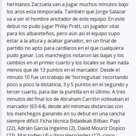
hermanos Zarzuela van a jugar muchos minutos bajo
los aros esta temporada. También que Jorge Salazar
va a ser el hombre anotador de este equipo. En este
debut no pudo jugar Philip Pratt, un jugador vital
para los albaceteños, pero aún así el equipo supo
estar a la altura y acabar ganador, en un final de
partido no apto para cardíacos en el que cualquiera
pudo ganar. Los manchegos notaron las bajas y los
cambios en el primer cuarto y los locales se iban nada
menos que de 13 puntos en el marcador. Desde el
minuto 10 fue un trabajo de ‘hormiguitas’ recortando
poco a poco la distancia, 3 y 5 puntos en el segundo y
tercer cuarto, para dar la puntilla en el último. A tres
minutos del final los de Abraham Carrión volteaban el
marcador (63-64), desde ahí mínimas distancias con
los manchegos ganando en su debut en una cancha
siempre difícil. Ficha técnica Bidaideak Bilbao: Papi
(22), Adrián García Ingelmo (2), David Mouriz Dopico
(23), Maczodley (4) y Jhon Hernández (17) -cinco