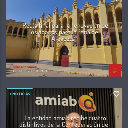
Recta final para la renovación de
los abonos para la feria de
Albacete
Radio Marca AB
6 DE AGOSTO DE 2026
+ NOTICIAS
0
La entidad amiab recibe cuatro
distintivos de la Confederación de