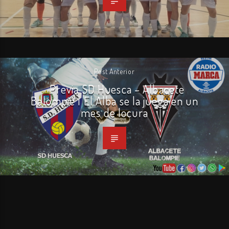
Post Anterior
Previa SD Huesca – Albacete
Balompié | El Alba se la juega en un
mes de locura