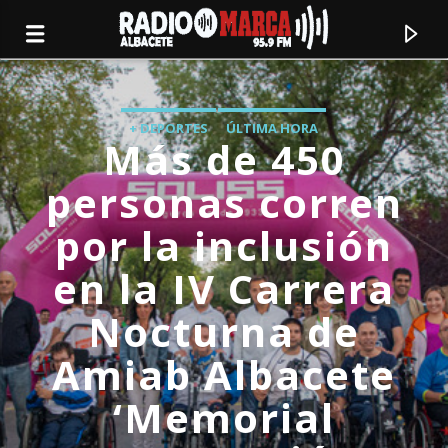
+ DEPORTES
ÚLTIMA HORA
Más de 450
personas corren
por la inclusión
en la IV Carrera
Nocturna de
Amiab Albacete
Canción actual
‘Memorial
Radio Marca
Albacete