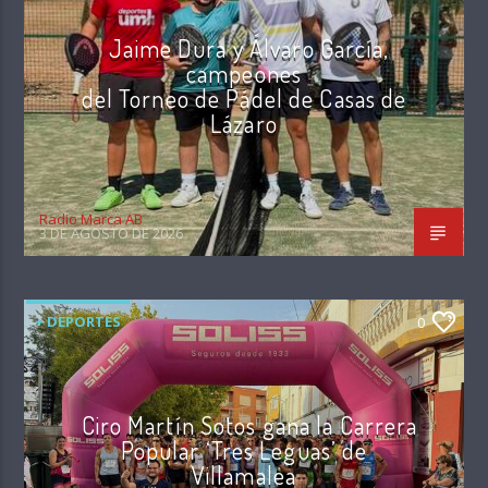
Jaime Dura y Álvaro García,
campeones
del Torneo de Pádel de Casas de
Lázaro
Radio Marca AB
3 DE AGOSTO DE 2026
+ DEPORTES
0
Ciro Martín Sotos gana la Carrera
Popular ‘Tres Leguas’ de
Villamalea