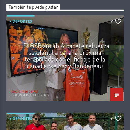
También te puede gustar
+ DEPORTES
0
El BSR amiab Albacete refuerza
su plantilla para la próxima
temporada con el fichaje de la
canadiense Kady Dandeneau
Radio Marca AB
3 DE AGOSTO DE 2026
+ DEPORTES
0