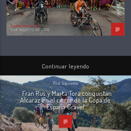
Radio Marca AB
2 DE AGOSTO DE 2026
Continuar leyendo
Post Siguiente
Fran Rus y Marta Torá conquistan
Alcaraz en el cierre de la Copa de
España Gravel