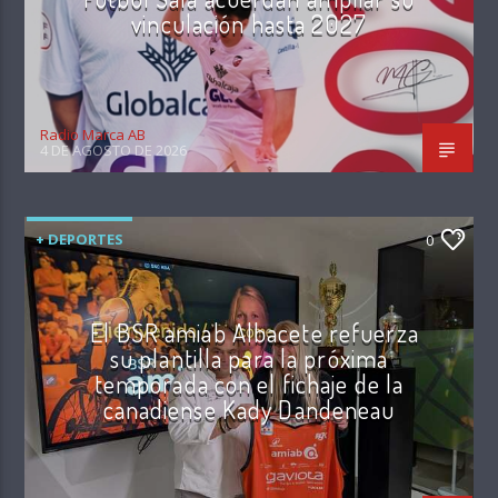
vinculación hasta 2027
Radio Marca AB
4 DE AGOSTO DE 2026
+ DEPORTES
0
El BSR amiab Albacete refuerza
su plantilla para la próxima
temporada con el fichaje de la
canadiense Kady Dandeneau