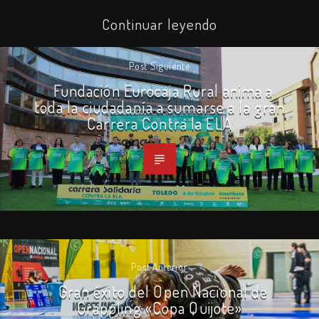
Continuar leyendo
Post Siguiente
Fundación Eurocaja Rural anima a
toda la ciudadanía a sumarse a la gran
Carrera Contra la ELA
Post Anterior
Gran éxito del Open Nacional de
Grappling «Copa Quijote»