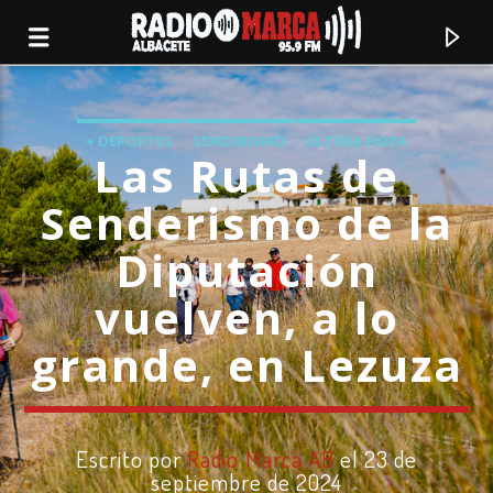
+ DEPORTES
SENDERISMO
ÚLTIMA HORA
Las Rutas de
Senderismo de la
Diputación
vuelven, a lo
grande, en Lezuza
Canción actual
Radio Marca
Escrito por
Radio Marca AB
el 23 de
Albacete
septiembre de 2024