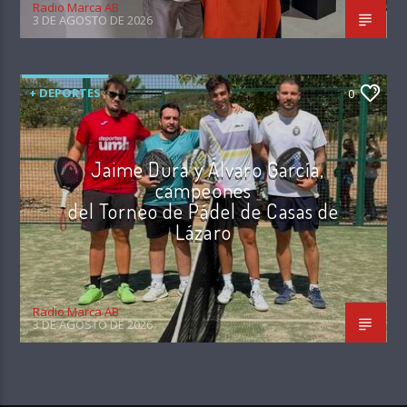
Radio Marca AB
3 DE AGOSTO DE 2026
+ DEPORTES
0
Jaime Dura y Álvaro García,
campeones
del Torneo de Pádel de Casas de
Lázaro
Radio Marca AB
3 DE AGOSTO DE 2026