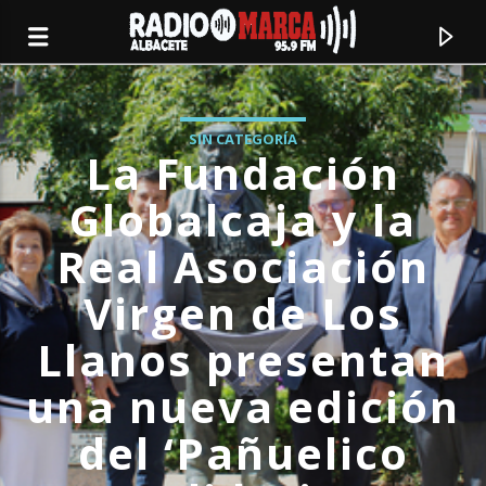
SIN CATEGORÍA
La Fundación
Globalcaja y la
Real Asociación
Virgen de Los
Llanos presentan
una nueva edición
Canción actual
del ‘Pañuelico
Radio Marca
Albacete