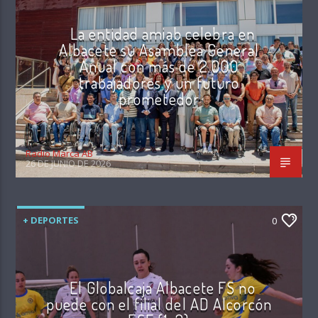
La entidad amiab celebra en
Albacete su Asamblea General
Anual con más de 2.000
trabajadores y un futuro
prometedor
Radio Marca AB
26 DE JUNIO DE 2026
+ DEPORTES
0
El Globalcaja Albacete FS no
puede con el filial del AD Alcorcón