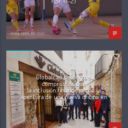
FSF (1-2)
Radio Marca AB
26 DE ABRIL DE 2026
+ NOTICIAS
0
Globalcaja refuerza su
compromiso con
la inclusión financiera con la
apertura de una nueva oficina en
Letur
Radio Marca AB