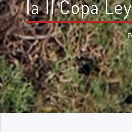
la II Copa Le
E