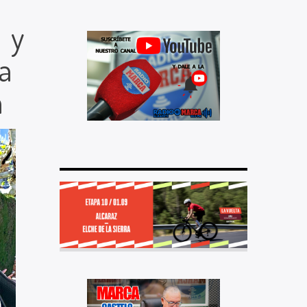
 y
ta
a