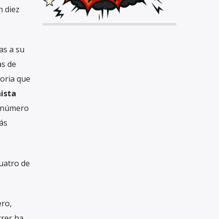
n diez
as a su
as de
toria que
ista
 número
ás
cuatro de
ero,
rrer ha