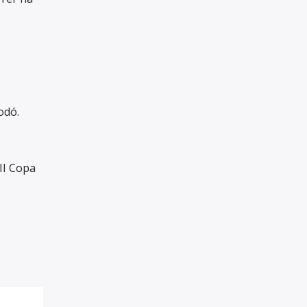
odó.
II Copa