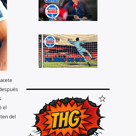
bacete
 después
s
 el
ten del