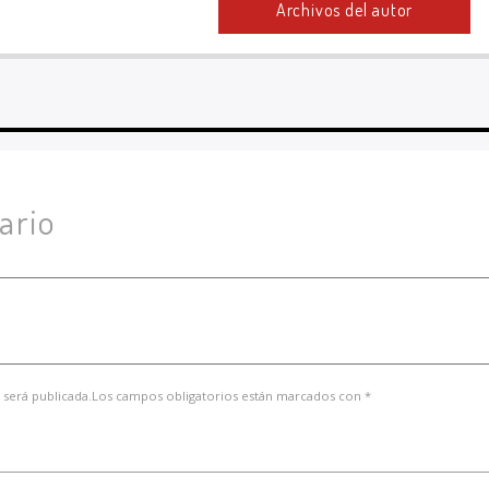
Archivos del autor
ario
 será publicada.Los campos obligatorios están marcados con *