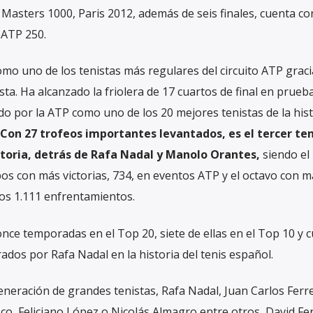
Masters 1000, Paris 2012, además de seis finales, cuenta co
 ATP 250.
omo uno de los tenistas más regulares del circuito ATP graci
ista. Ha alcanzado la friolera de 17 cuartos de final en prueb
o por la ATP como uno de los 20 mejores tenistas de la his
Con 27 trofeos importantes levantados, es el tercer ten
storia, detrás de Rafa Nadal y Manolo Orantes,
siendo el
os con más victorias, 734, en eventos ATP y el octavo con m
los 1.111 enfrentamientos.
nce temporadas en el Top 20, siete de ellas en el Top 10 y 
rados por Rafa Nadal en la historia del tenis español.
eración de grandes tenistas, Rafa Nadal, Juan Carlos Ferr
 Feliciano López o Nicolás Almagro entre otros, David Fe