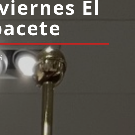
viernes El
bacete
4