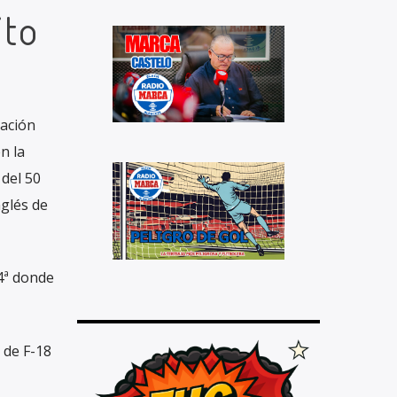
ito
eación
n la
 del 50
nglés de
 4ª donde
s de F-18