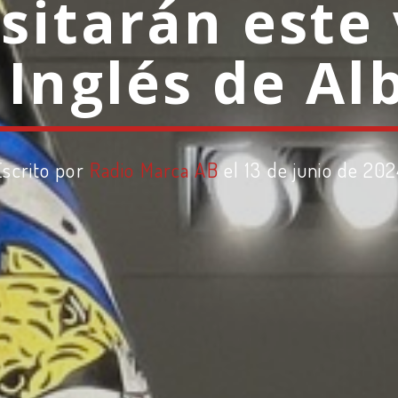
isitarán este 
 Inglés de Al
Escrito por
Radio Marca AB
el 13 de junio de 202