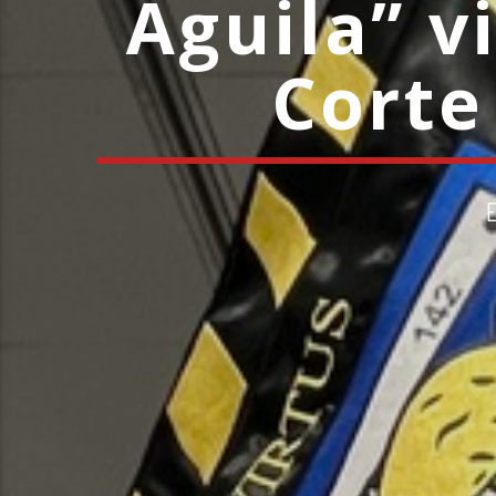
Águila” v
Corte