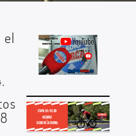
 el
a
n
.
tos
18