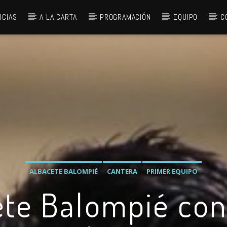
ICIAS
A LA CARTA
PROGRAMACIÓN
EQUIPO
C
ALBACETE BALOMPIÉ
CANTERA
PRIMER EQUIPO
ete Balompié con