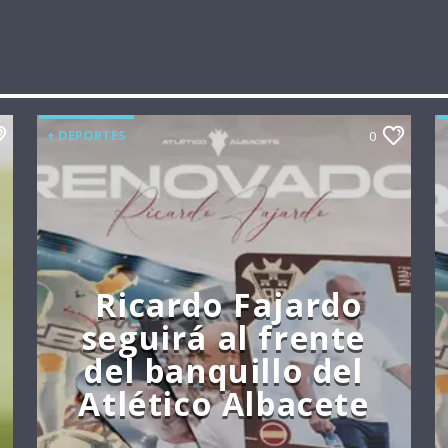
+ DEPORTES
0
Ricardo Fajardo
seguirá al frente
del banquillo del
Atlético Albacete