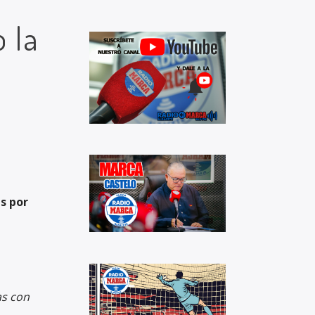
 la
s por
as con