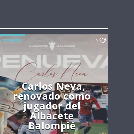
+ DEPORTES
0
Carlos Neva,
renovado como
jugador del
Albacete
Balompié