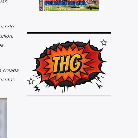
uan
eñando
ellón,
a.
a creada
pautas