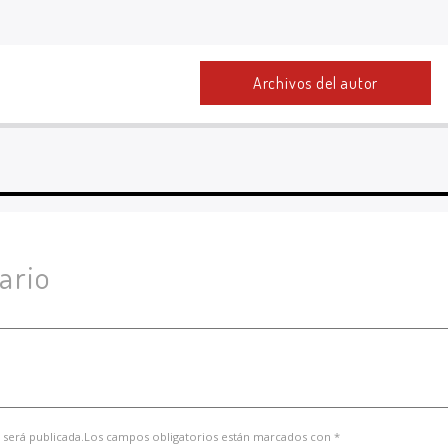
Archivos del autor
ario
 será publicada.Los campos obligatorios están marcados con *