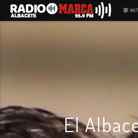
NOT
Canción actual
Radio Marca
Albacete
El Albac