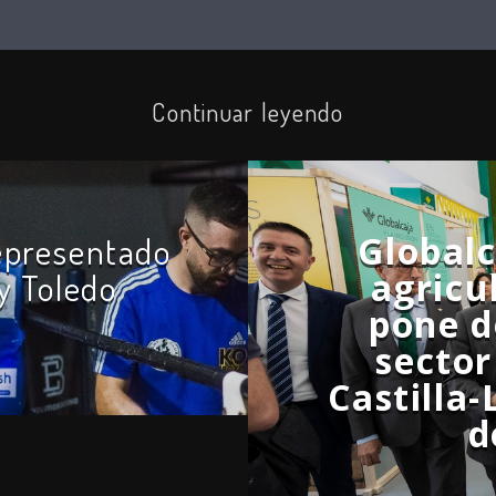
Continuar leyendo
Global
representado
agricu
y Toledo
pone de
sector
Castilla
d