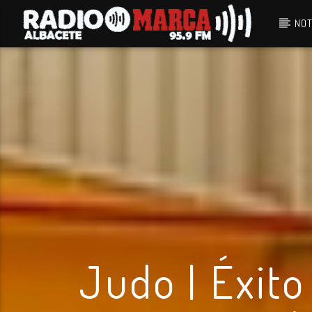
NOT
Canción actual
Radio Marca
Albacete
Judo | Éxito