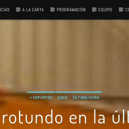
ICIAS
A LA CARTA
PROGRAMACIÓN
EQUIPO
C
+ DEPORTES
JUDO
ÚLTIMA HORA
 rotundo en la ú