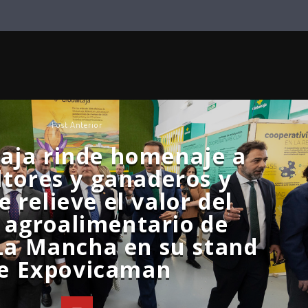
Post Anterior
caja rinde homenaje a
ltores y ganaderos y
 relieve el valor del
 agroalimentario de
-La Mancha en su stand
e Expovicaman