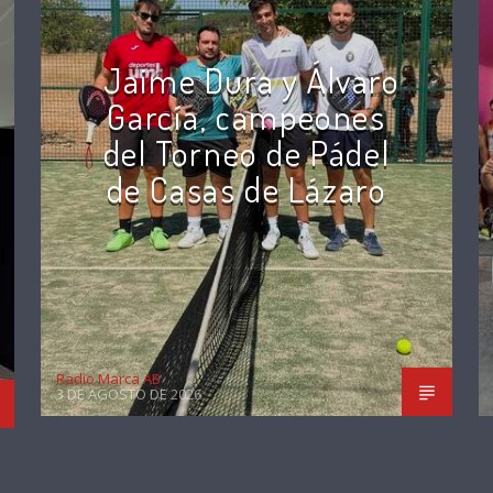
Jaime Dura y Álvaro
García, campeones
del Torneo de Pádel
de Casas de Lázaro
Radio Marca AB
3 DE AGOSTO DE 2026