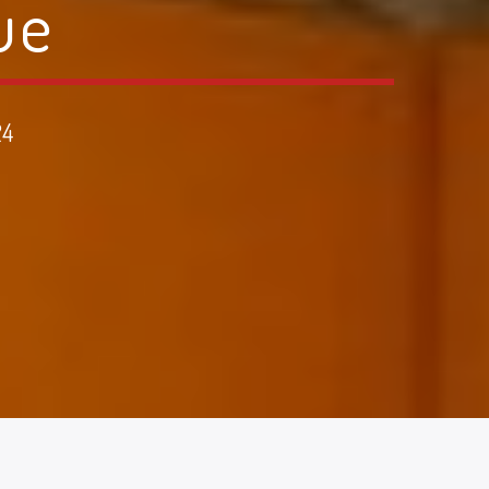
ue
24