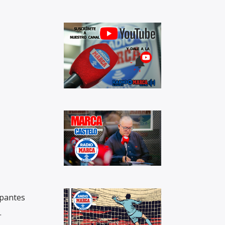
ipantes
.