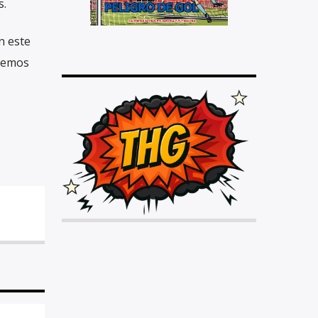
s.
n este
 hemos