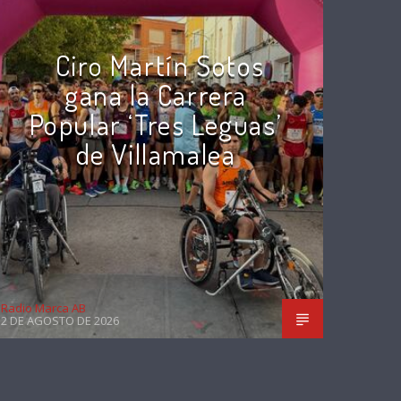
Ciro Martín Sotos
gana la Carrera
Popular ‘Tres Leguas’
de Villamalea
Radio Marca AB
2 DE AGOSTO DE 2026