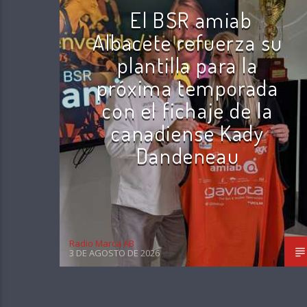
El BSR amiab
Albacete refuerza su
plantilla para la
próxima temporada
con el fichaje de la
canadiense Kady
Dandeneau
Radio Marca AB
3 DE AGOSTO DE 2026