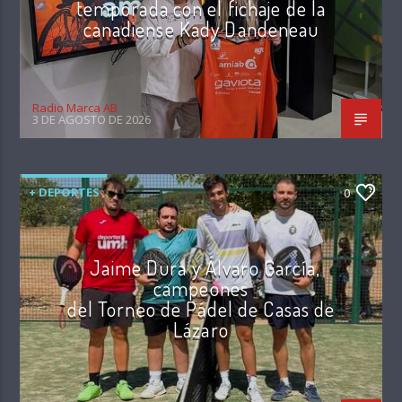
temporada con el fichaje de la
canadiense Kady Dandeneau
Radio Marca AB
3 DE AGOSTO DE 2026
+ DEPORTES
0
Jaime Dura y Álvaro García,
campeones
del Torneo de Pádel de Casas de
Lázaro