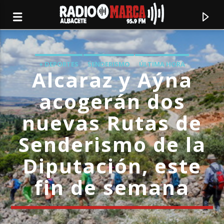
+ DEPORTES
SENDERISMO
ÚLTIMA HORA
Alcaraz y Aýna
acogerán dos
nuevas Rutas de
Senderismo de la
Diputación, este
fin de semana
Canción actual
Radio Marca
Albacete