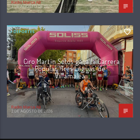
Radio Marca AB
3 DE AGOSTO DE 2026
+ DEPORTES
0
Ciro Martín Sotos gana la Carrera
Popular ‘Tres Leguas’ de
Villamalea
Radio Marca AB
2 DE AGOSTO DE 2026