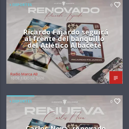
+ DEPORTES
0
Ricardo Fajardo seguirá
al frente del banquillo
del Atlético Albacete
Radio Marca AB
10 DE JULIO DE 2026
+ DEPORTES
0
Carlos Neva, renovado