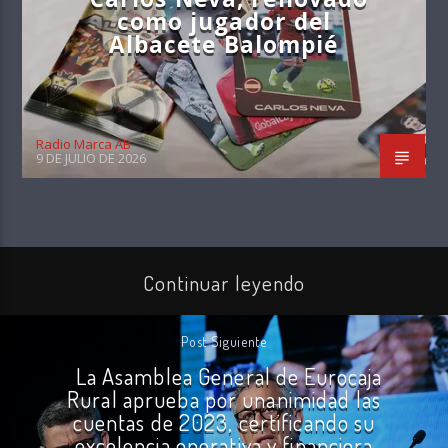
como jugador del
Albacete Balompié
Radio Marca AB
9 DE JULIO DE 2026
Continuar leyendo
Post Siguiente
La Asamblea General de Eurocaja
Rural aprueba por unanimidad las
cuentas de 2023, certificando su
excelencia operativa y financiera