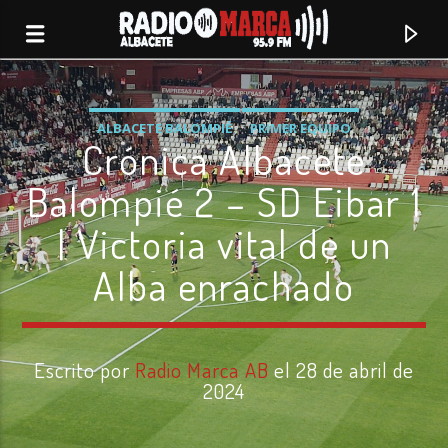
ALBACETE BALOMPIÉ
PRIMER EQUIPO
Crónica Albacete
Balompié 2 – SD Eibar 1
| Victoria vital de un
Alba enrachado
Escrito por
Radio Marca AB
el 28 de abril de
Canción actual
2024
Radio Marca
Albacete