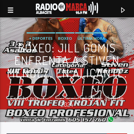
+ DEPORTES
BOXEO
ÚLTIMA HORA
BOXEO: JILL GOMIS
ENFRENTA A STIVEN
MENDEZ, EN ALICANTE.
Escrito por
Radio Marca AB
el 26 de abril de
2024
Canción actual
Radio Marca
Albacete