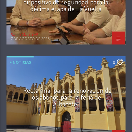
dispositivo de seguridad para la
décima etapa de La Vuelta
Radio Marca AB
7 DE AGOSTO DE 2026
+ NOTICIAS
0
Recta final para la renovación de
los abonos para la feria de
Albacete