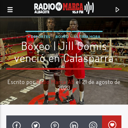
+ DEPORTES
BOXEO
ÚLTIMA HORA
Boxeo | Jill Gomis
venció en Calasparra
Escrito por
Radio Marca AB
el 21 de agosto de
2023
Canción actual
Radio Marca
Albacete