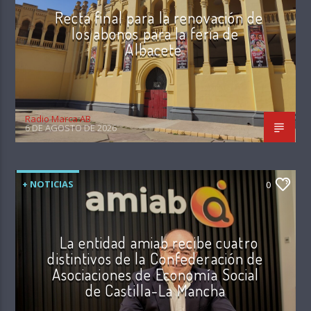
Recta final para la renovación de
los abonos para la feria de
Albacete
Radio Marca AB
6 DE AGOSTO DE 2026
+ NOTICIAS
0
La entidad amiab recibe cuatro
distintivos de la Confederación de
Asociaciones de Economía Social
de Castilla-La Mancha