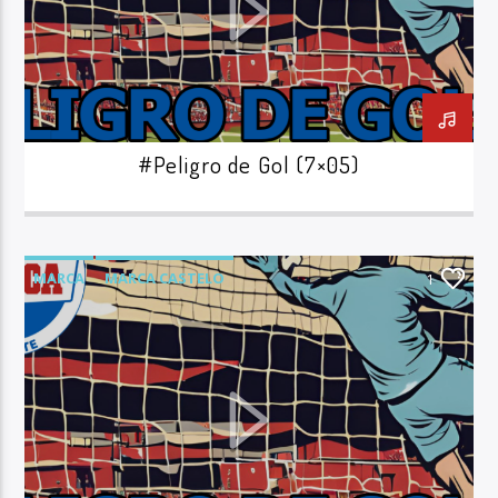
Radio Marca AB
#Peligro de Gol (7×05)
MARCA
MARCA CASTELO
1
PELIGRO DE GOL