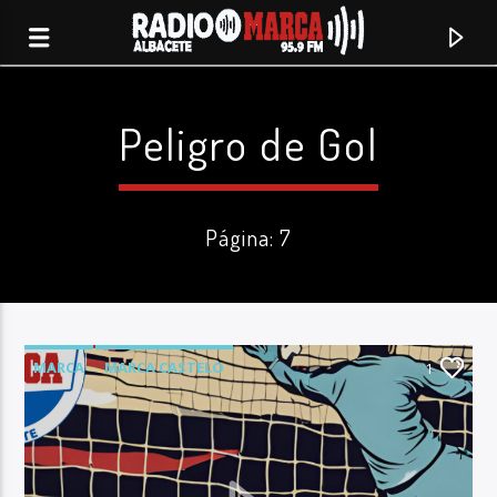
Peligro de Gol
Página: 7
MARCA
MARCA CASTELO
1
PELIGRO DE GOL
Canción actual
Radio Marca
Albacete