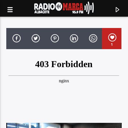
1
Canción actual
Radio Marca
Albacete