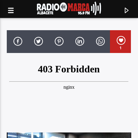
1
Canción actual
Radio Marca
Albacete