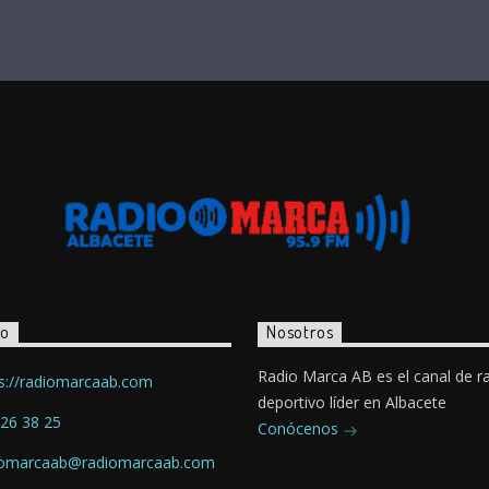
to
Nosotros
Radio Marca AB es el canal de r
s://radiomarcaab.com
deportivo líder en Albacete
26 38 25
Conócenos
iomarcaab@radiomarcaab.com