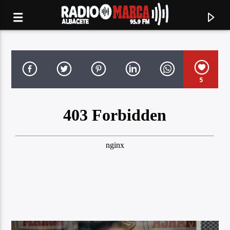
5
Canción actual
Radio Marca
Albacete