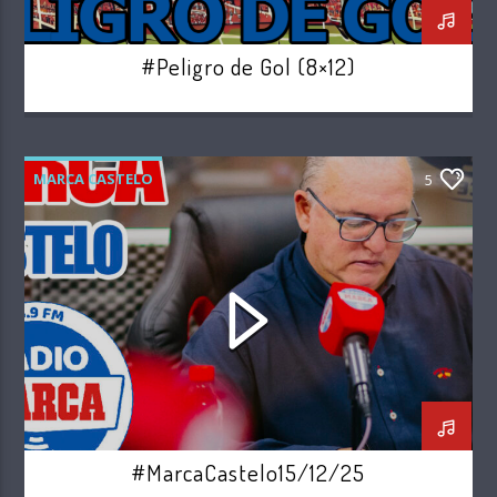
#Peligro de Gol (8×12)
MARCA CASTELO
5
#MarcaCastelo15/12/25