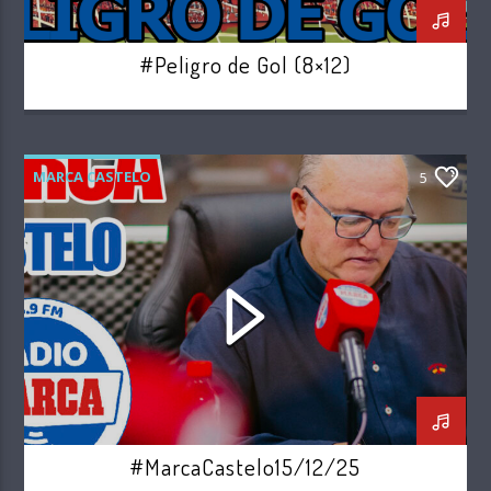
#Peligro de Gol (8×12)
MARCA CASTELO
5
#MarcaCastelo15/12/25