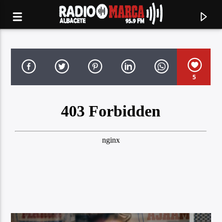
5
Canción actual
Radio Marca
Albacete