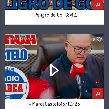
#Peligro de Gol (8×12)
MARCA CASTELO
5
#MarcaCastelo15/12/25