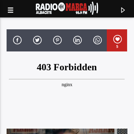
5
Canción actual
Radio Marca
Albacete